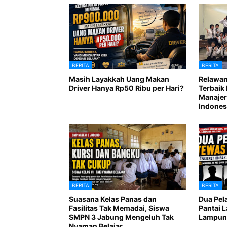
BERITA
BERITA
Masih Layakkah Uang Makan
Relawan
Driver Hanya Rp50 Ribu per Hari?
Terbaik 
Manajer
Indones
BERITA
BERITA
Suasana Kelas Panas dan
Dua Pel
Fasilitas Tak Memadai, Siswa
Pantai 
SMPN 3 Jabung Mengeluh Tak
Lampung
Nyaman Belajar