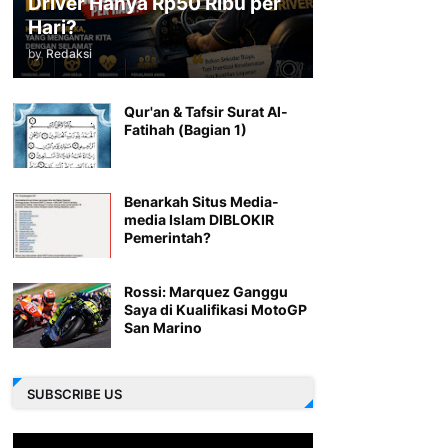
Driver Hanya Rp50 Ribu per
Hari?
by
Redaksi
Qur'an & Tafsir Surat Al-
Fatihah (Bagian 1)
Benarkah Situs Media-
media Islam DIBLOKIR
Pemerintah?
Rossi: Marquez Ganggu
Saya di Kualifikasi MotoGP
San Marino
SUBSCRIBE US