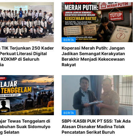
BERITA
 TIK Terjunkan 250 Kader
Koperasi Merah Putih: Jangan
Perkuat Literasi Digital
Jadikan Semangat Kerakyatan
 KDKMP di Seluruh
Berakhir Menjadi Kekecewaan
ia
Rakyat
BERITA
ajar Tewas Tenggelam di
SBPI-KASBI PUK PT SSS: Tak Ada
Labuhan Suak Sidomulyo
Alasan Disnaker Madina Tolak
 Selatan
Pencatatan Serikat Buruh