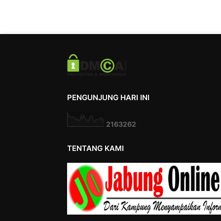
PENGUNJUNG HARI INI
2
1
6
3
2
6
2
TENTANG KAMI