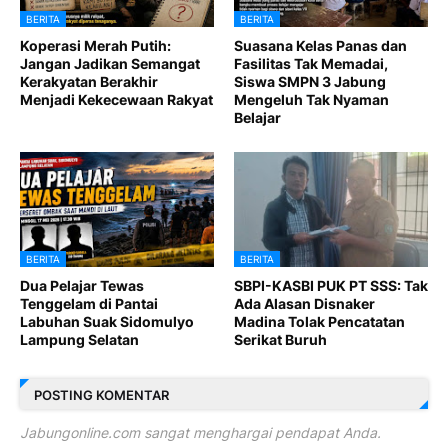
BERITA
BERITA
Koperasi Merah Putih:
Suasana Kelas Panas dan
Jangan Jadikan Semangat
Fasilitas Tak Memadai,
Kerakyatan Berakhir
Siswa SMPN 3 Jabung
Menjadi Kekecewaan Rakyat
Mengeluh Tak Nyaman
Belajar
BERITA
BERITA
Dua Pelajar Tewas
SBPI-KASBI PUK PT SSS: Tak
Tenggelam di Pantai
Ada Alasan Disnaker
Labuhan Suak Sidomulyo
Madina Tolak Pencatatan
Lampung Selatan
Serikat Buruh
POSTING KOMENTAR
Jabungonline.com sangat menghargai pendapat Anda.