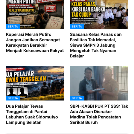
BERITA
BERITA
Koperasi Merah Putih:
Suasana Kelas Panas dan
Jangan Jadikan Semangat
Fasilitas Tak Memadai,
Kerakyatan Berakhir
Siswa SMPN 3 Jabung
Menjadi Kekecewaan Rakyat
Mengeluh Tak Nyaman
Belajar
BERITA
BERITA
Dua Pelajar Tewas
SBPI-KASBI PUK PT SSS: Tak
Tenggelam di Pantai
Ada Alasan Disnaker
Labuhan Suak Sidomulyo
Madina Tolak Pencatatan
Lampung Selatan
Serikat Buruh