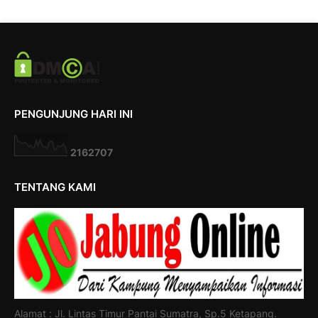
PENGUNJUNG HARI INI
2
1
6
2
7
0
7
TENTANG KAMI
Alamat : Jl. Lintas Timur Pantai Sumatra, Sp.5 Ketapang.