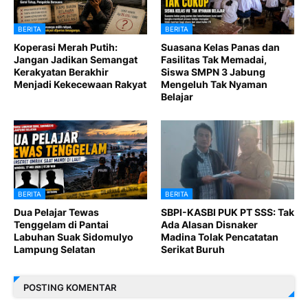
BERITA
BERITA
Koperasi Merah Putih:
Suasana Kelas Panas dan
Jangan Jadikan Semangat
Fasilitas Tak Memadai,
Kerakyatan Berakhir
Siswa SMPN 3 Jabung
Menjadi Kekecewaan Rakyat
Mengeluh Tak Nyaman
Belajar
BERITA
BERITA
Dua Pelajar Tewas
SBPI-KASBI PUK PT SSS: Tak
Tenggelam di Pantai
Ada Alasan Disnaker
Labuhan Suak Sidomulyo
Madina Tolak Pencatatan
Lampung Selatan
Serikat Buruh
POSTING KOMENTAR