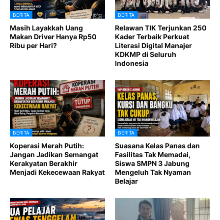
BERITA
BERITA
Masih Layakkah Uang
Relawan TIK Terjunkan 250
Makan Driver Hanya Rp50
Kader Terbaik Perkuat
Ribu per Hari?
Literasi Digital Manajer
KDKMP di Seluruh
Indonesia
BERITA
BERITA
Koperasi Merah Putih:
Suasana Kelas Panas dan
Jangan Jadikan Semangat
Fasilitas Tak Memadai,
Kerakyatan Berakhir
Siswa SMPN 3 Jabung
Menjadi Kekecewaan Rakyat
Mengeluh Tak Nyaman
Belajar