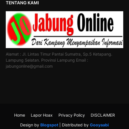
TENTANG KAMI
Alamat : Jl. Lintas Timur Pantai Sumatra, Sp.5 Ketapang.
Lampung Selatan. Provinsi Lampung Email :
jabungonline@gmail.com
Home
Lapor Hoax
Privacy Policy
DISCLAIMER
Design by
Blogspot
| Distributed by
Gooyaabi