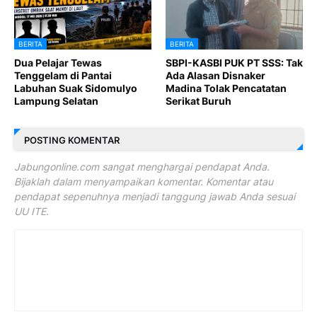
BERITA
BERITA
Dua Pelajar Tewas
SBPI-KASBI PUK PT SSS: Tak
Tenggelam di Pantai
Ada Alasan Disnaker
Labuhan Suak Sidomulyo
Madina Tolak Pencatatan
Lampung Selatan
Serikat Buruh
POSTING KOMENTAR
Jabungonline.com sangat menghargai pendapat Anda.
Bijaklah dalam menyampaikan komentar. Komentar atau
pendapat sepenuhnya menjadi tanggung jawab Anda sesuai
UU ITE.