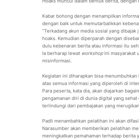
Hoaks muncul dalam bentuk berita, dengan for
Kabar bohong dengan menampilkan informas
dengan baik untuk memutarbalikkan kebena
“Terkadang akun media sosial yang dibajak 
hoaks. Kemudian diperparah dengan disebar
dulu kebenaran berita atau informasi itu sehi
Ia berharap lewat
workshop
ini masyarakat 
misinformasi.
Kegiatan ini diharapkan bisa menumbuhkan ke
atas semua informasi yang diperoleh di inte
Para peserta, kata dia, akan diajarkan ba
pengamanan diri di dunia digital yang sehat
terlindungi dari pembajakan yang merugikan
Padli menambahkan pelatihan ini akan difasil
Narasumber akan memberikan pelatihan meng
meningkatkan pemahaman terhadap berita yan