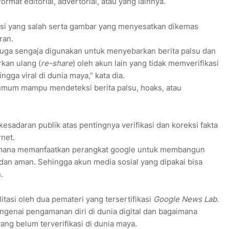
mat editorial, advertorial, atau yang lainnya.
i yang salah serta gambar yang menyesatkan dikemas
ran.
juga sengaja digunakan untuk menyebarkan berita palsu dan
kan ulang (
re-share
) oleh akun lain yang tidak memverifikasi
ngga viral di dunia maya,” kata dia.
umum mampu mendeteksi berita palsu, hoaks, atau
sadaran publik atas pentingnya verifikasi dan koreksi fakta
rnet.
gaimana memanfaatkan perangkat google untuk membangun
 dan aman. Sehingga akun media sosial yang dipakai bisa
.
itasi oleh dua pemateri yang tersertifikasi
Google News Lab
.
enai pengamanan diri di dunia digital dan bagaimana
g belum terverifikasi di dunia maya.