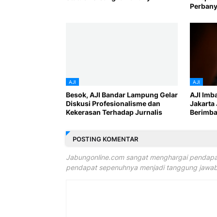
Perbany
AJI
AJI
Besok, AJI Bandar Lampung Gelar
AJI Imb
Diskusi Profesionalisme dan
Jakarta 
Kekerasan Terhadap Jurnalis
Berimb
POSTING KOMENTAR
Jabungonline.com sangat menghargai pendapat
pendapat sepenuhnya menjadi tanggung jawab 