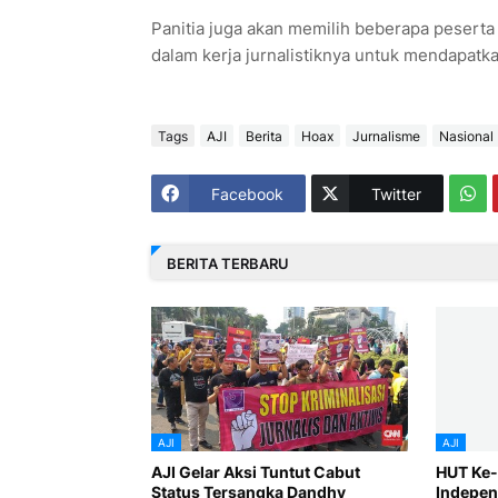
Panitia juga akan memilih beberapa peserta
dalam kerja jurnalistiknya untuk mendapatk
Tags
AJI
Berita
Hoax
Jurnalisme
Nasional
Facebook
Twitter
BERITA TERBARU
AJI
AJI
AJI Gelar Aksi Tuntut Cabut
HUT Ke-2
Status Tersangka Dandhy
Independ