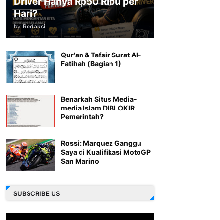
Driver Hanya Rp50 Ribu per
Hari?
by
Redaksi
Qur'an & Tafsir Surat Al-
Fatihah (Bagian 1)
Benarkah Situs Media-
media Islam DIBLOKIR
Pemerintah?
Rossi: Marquez Ganggu
Saya di Kualifikasi MotoGP
San Marino
SUBSCRIBE US