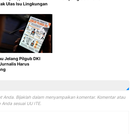
ak Ulas Isu Lingkungan
au Jelang Pilgub DKI
Jurnalis Harus
ang
 Anda. Bijaklah dalam menyampaikan komentar. Komentar atau
Anda sesuai UU ITE.