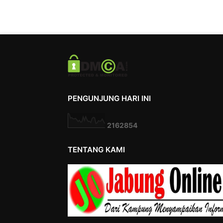
PENGUNJUNG HARI INI
2
1
6
2
8
5
4
TENTANG KAMI