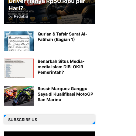
Driver Hanya Rp50 Ribu per
Hari?
by
Redaksi
Qur'an & Tafsir Surat Al-
Fatihah (Bagian 1)
Benarkah Situs Media-
media Islam DIBLOKIR
Pemerintah?
Rossi: Marquez Ganggu
Saya di Kualifikasi MotoGP
San Marino
SUBSCRIBE US