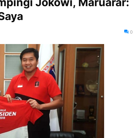
pingi Jokowi, Maruarar:
 Saya
0