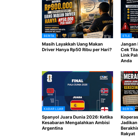
BERITA
ETLE
Masih Layakkah Uang Makan
Jangan 
Driver Hanya Rp50 Ribu per Hari?
Cek Til
Link Pal
Anda
KABAR LUAR
BERITA
Spanyol Juara Dunia 2026: Ketika
Koperas
Kesabaran Mengalahkan Ambisi
Jadikan
Argentina
Berakhi
Rakyat