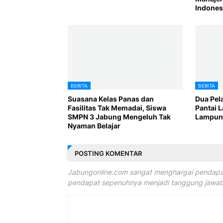
Indones
BERITA
BERITA
Suasana Kelas Panas dan
Dua Pel
Fasilitas Tak Memadai, Siswa
Pantai 
SMPN 3 Jabung Mengeluh Tak
Lampung
Nyaman Belajar
POSTING KOMENTAR
Jabungonline.com sangat menghargai pendapat
pendapat sepenuhnya menjadi tanggung jawab 