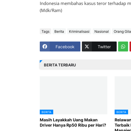
Indonesia membahas kasus teror terhadap ma
(Mdk/Ram)
Tags
Berita
Kriminalisasi
Nasional
Orang Gila
Facebook
Twitter
BERITA TERBARU
BERITA
BERITA
Masih Layakkah Uang Makan
Relawan
Driver Hanya Rp50 Ribu per Hari?
Terbaik 
Manajer