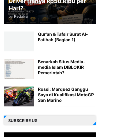
Driver Hanya Rp50 Ribu per
Hari?
by
Redaksi
Qur'an & Tafsir Surat Al-
Fatihah (Bagian 1)
Benarkah Situs Media-
media Islam DIBLOKIR
Pemerintah?
Rossi: Marquez Ganggu
Saya di Kualifikasi MotoGP
San Marino
SUBSCRIBE US