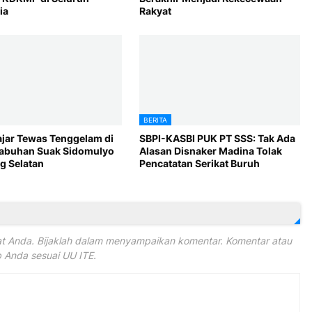
ia
Rakyat
BERITA
ajar Tewas Tenggelam di
SBPI-KASBI PUK PT SSS: Tak Ada
Labuhan Suak Sidomulyo
Alasan Disnaker Madina Tolak
 Selatan
Pencatatan Serikat Buruh
 Anda. Bijaklah dalam menyampaikan komentar. Komentar atau
Anda sesuai UU ITE.