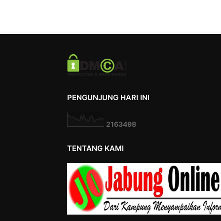
PENGUNJUNG HARI INI
2
1
6
3
4
9
8
TENTANG KAMI