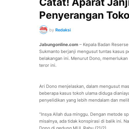
Catat! Aparat Jan
Penyerangan Tok
by
Redaksi
Jabungonline.com
– Kepala Badan Reserse 
Sukmanto berjanji mengusut tuntas kasus p
belakangan ini. Menurut Dono, memerlukan 
teror ini.
Ari Dono menjelaskan, dalam mengusut mas
beberapa kasus tokoh ulama diduga dianiaya
penyelidikan yang lebih mendalam dan meliba
“Insya Allah dua minggu. Dengan metode spir
misalnya, ada tidak konspirasi di balik ini. N
Dono di gedung MUI, Rabu (21/2).