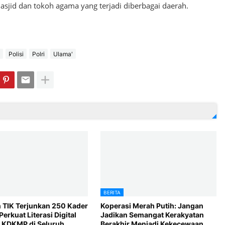
sjid dan tokoh agama yang terjadi diberbagai daerah.
Polisi
Polri
Ulama'
BERITA
 TIK Terjunkan 250 Kader
Koperasi Merah Putih: Jangan
Perkuat Literasi Digital
Jadikan Semangat Kerakyatan
 KDKMP di Seluruh
Berakhir Menjadi Kekecewaan