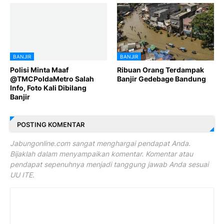
BANJIR
BANJIR
Polisi Minta Maaf
Ribuan Orang Terdampak
@TMCPoldaMetro Salah
Banjir Gedebage Bandung
Info, Foto Kali Dibilang
Banjir
POSTING KOMENTAR
Jabungonline.com sangat menghargai pendapat Anda.
Bijaklah dalam menyampaikan komentar. Komentar atau
pendapat sepenuhnya menjadi tanggung jawab Anda sesuai
UU ITE.