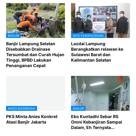
BANJIR
AKSI KEMANUSIAAN
Banjir Lampung Selatan
Lazdai Lampung
Disebabkan Drainase
Berangkatkan relawan ke
Tersumbat dan Curah Hujan
Sulawesi Barat dan
Tinggi, BPBD Lakukan
Kalimantan Selatan
Penanganan Cepat
ANIES BASWEDAN
BANJIR
PKS Minta Anies Konkret
Eko Kuntadhi Sebar RS
Atasi Banjir Jakarta
Omni Kebanjiran Sampai
Dalam, Eh Ternyata...