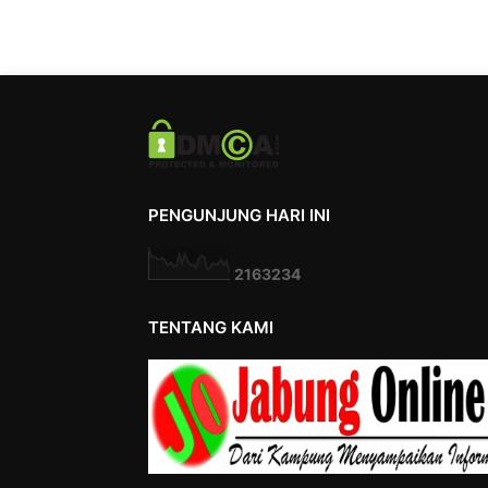
PENGUNJUNG HARI INI
2
1
6
3
2
3
4
TENTANG KAMI