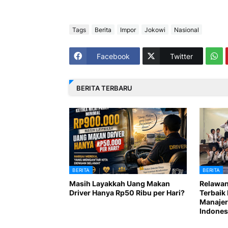
Tags
Berita
Impor
Jokowi
Nasional
Facebook
Twitter
BERITA TERBARU
BERITA
BERITA
Masih Layakkah Uang Makan
Relawan
Driver Hanya Rp50 Ribu per Hari?
Terbaik 
Manajer
Indones