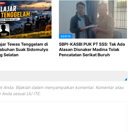
BERITA
ajar Tewas Tenggelam di
SBPI-KASBI PUK PT SSS: Tak Ada
Labuhan Suak Sidomulyo
Alasan Disnaker Madina Tolak
 Selatan
Pencatatan Serikat Buruh
 Anda. Bijaklah dalam menyampaikan komentar. Komentar atau
Anda sesuai UU ITE.