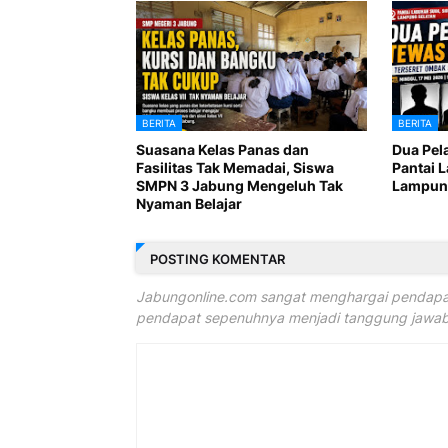
BERITA
BERITA
Suasana Kelas Panas dan
Dua Pel
Fasilitas Tak Memadai, Siswa
Pantai 
SMPN 3 Jabung Mengeluh Tak
Lampung
Nyaman Belajar
POSTING KOMENTAR
Jabungonline.com sangat menghargai pendapat
pendapat sepenuhnya menjadi tanggung jawab 