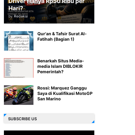
Driver Hanya Rp50 Ribu per
Hari?
by
Redaksi
Qur'an & Tafsir Surat Al-
Fatihah (Bagian 1)
Benarkah Situs Media-
media Islam DIBLOKIR
Pemerintah?
Rossi: Marquez Ganggu
Saya di Kualifikasi MotoGP
San Marino
SUBSCRIBE US