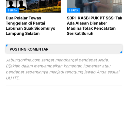
BERITA
BERITA
Dua Pelajar Tewas
SBPI-KASBI PUK PT SSS: Tak
Tenggelam di Pantai
Ada Alasan Disnaker
Labuhan Suak Sidomulyo
Madina Tolak Pencatatan
Lampung Selatan
Serikat Buruh
POSTING KOMENTAR
Jabungonline.com sangat menghargai pendapat Anda.
Bijaklah dalam menyampaikan komentar. Komentar atau
pendapat sepenuhnya menjadi tanggung jawab Anda sesuai
UU ITE.