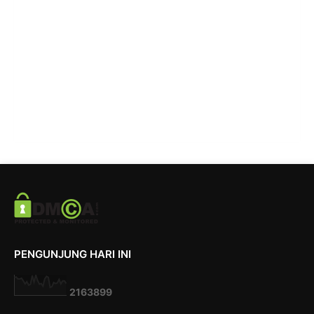
PENGUNJUNG HARI INI
2
1
6
3
8
9
9