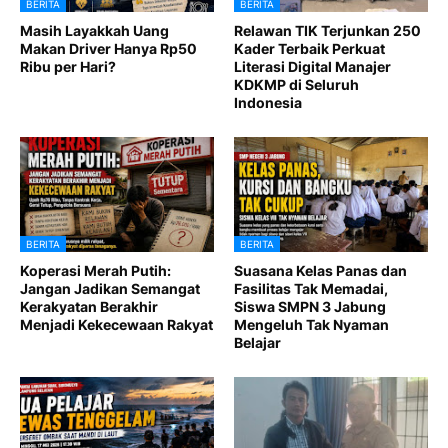
BERITA
BERITA
Masih Layakkah Uang
Relawan TIK Terjunkan 250
Makan Driver Hanya Rp50
Kader Terbaik Perkuat
Ribu per Hari?
Literasi Digital Manajer
KDKMP di Seluruh
Indonesia
BERITA
BERITA
Koperasi Merah Putih:
Suasana Kelas Panas dan
Jangan Jadikan Semangat
Fasilitas Tak Memadai,
Kerakyatan Berakhir
Siswa SMPN 3 Jabung
Menjadi Kekecewaan Rakyat
Mengeluh Tak Nyaman
Belajar