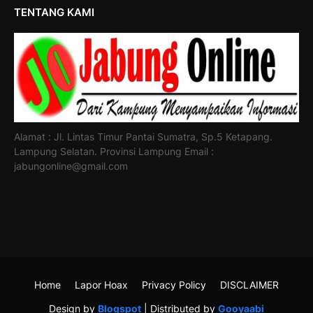
TENTANG KAMI
Alamat : Jl. Lintas Timur Pantai Sumatra, Sp.5 Ketapang.
Lampung Selatan. Provinsi Lampung Email :
jabungonline@gmail.com
Home
Lapor Hoax
Privacy Policy
DISCLAIMER
Design by
Blogspot
| Distributed by
Gooyaabi