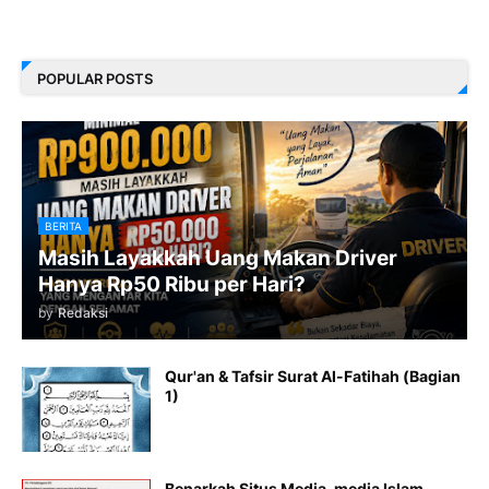
POPULAR POSTS
BERITA
Masih Layakkah Uang Makan Driver
Hanya Rp50 Ribu per Hari?
by
Redaksi
Qur'an & Tafsir Surat Al-Fatihah (Bagian
1)
Benarkah Situs Media-media Islam