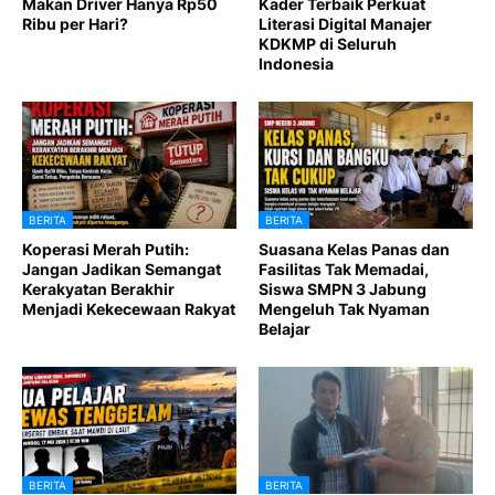
Makan Driver Hanya Rp50
Kader Terbaik Perkuat
Ribu per Hari?
Literasi Digital Manajer
KDKMP di Seluruh
Indonesia
BERITA
BERITA
Koperasi Merah Putih:
Suasana Kelas Panas dan
Jangan Jadikan Semangat
Fasilitas Tak Memadai,
Kerakyatan Berakhir
Siswa SMPN 3 Jabung
Menjadi Kekecewaan Rakyat
Mengeluh Tak Nyaman
Belajar
BERITA
BERITA