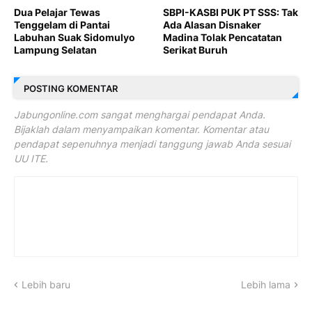
Dua Pelajar Tewas
SBPI-KASBI PUK PT SSS: Tak
Tenggelam di Pantai
Ada Alasan Disnaker
Labuhan Suak Sidomulyo
Madina Tolak Pencatatan
Lampung Selatan
Serikat Buruh
POSTING KOMENTAR
Jabungonline.com sangat menghargai pendapat Anda.
Bijaklah dalam menyampaikan komentar. Komentar atau
pendapat sepenuhnya menjadi tanggung jawab Anda sesuai
UU ITE.
Lebih baru
Lebih lama