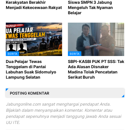
Kerakyatan Berakhir
Siswa SMPN 3 Jabung
Menjadi Kekecewaan Rakyat
Mengeluh Tak Nyaman
Belajar
BERITA
BERITA
Dua Pelajar Tewas
SBPI-KASBI PUK PT SSS: Tak
Tenggelam di Pantai
Ada Alasan Disnaker
Labuhan Suak Sidomulyo
Madina Tolak Pencatatan
Lampung Selatan
Serikat Buruh
POSTING KOMENTAR
Jabungonline.com sangat menghargai pendapat Anda.
Bijaklah dalam menyampaikan komentar. Komentar atau
pendapat sepenuhnya menjadi tanggung jawab Anda sesuai
UU ITE.