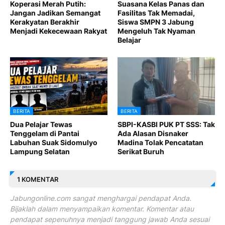
Koperasi Merah Putih:
Suasana Kelas Panas dan
Jangan Jadikan Semangat
Fasilitas Tak Memadai,
Kerakyatan Berakhir
Siswa SMPN 3 Jabung
Menjadi Kekecewaan Rakyat
Mengeluh Tak Nyaman
Belajar
BERITA
BERITA
Dua Pelajar Tewas
SBPI-KASBI PUK PT SSS: Tak
Tenggelam di Pantai
Ada Alasan Disnaker
Labuhan Suak Sidomulyo
Madina Tolak Pencatatan
Lampung Selatan
Serikat Buruh
1 KOMENTAR
Jabungonline.com sangat menghargai pendapat Anda.
Bijaklah dalam menyampaikan komentar. Komentar atau
pendapat sepenuhnya menjadi tanggung jawab Anda sesuai