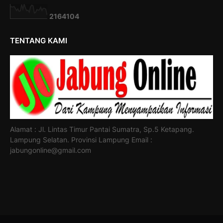
2
1
6
4
1
0
4
TENTANG KAMI
Alamat : Jl. Lintas Timur Pantai Sumatra, Sp.5 Ketapang.
Lampung Selatan. Provinsi Lampung Email :
jabungonline@gmail.com