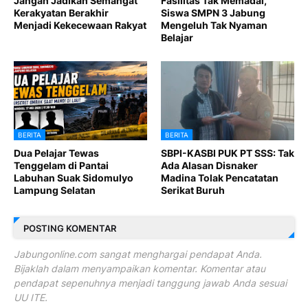
Jangan Jadikan Semangat
Fasilitas Tak Memadai,
Kerakyatan Berakhir
Siswa SMPN 3 Jabung
Menjadi Kekecewaan Rakyat
Mengeluh Tak Nyaman
Belajar
BERITA
BERITA
Dua Pelajar Tewas
SBPI-KASBI PUK PT SSS: Tak
Tenggelam di Pantai
Ada Alasan Disnaker
Labuhan Suak Sidomulyo
Madina Tolak Pencatatan
Lampung Selatan
Serikat Buruh
POSTING KOMENTAR
Jabungonline.com sangat menghargai pendapat Anda.
Bijaklah dalam menyampaikan komentar. Komentar atau
pendapat sepenuhnya menjadi tanggung jawab Anda sesuai
UU ITE.