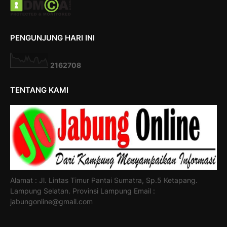
PENGUNJUNG HARI INI
2
1
6
2
7
0
8
TENTANG KAMI
Alamat : Jl. Lintas Timur Pantai Sumatra, Sp.5 Ketapang.
Lampung Selatan. Provinsi Lampung Email :
jabungonline@gmail.com