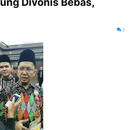
jung Divonis Bebas,
0