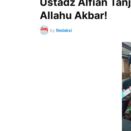
Ustadz Alfian Tan
Allahu Akbar!
by
Redaksi