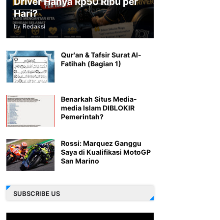
Driver Hanya Rp50 Ribu per
Hari?
by
Redaksi
Qur'an & Tafsir Surat Al-
Fatihah (Bagian 1)
Benarkah Situs Media-
media Islam DIBLOKIR
Pemerintah?
Rossi: Marquez Ganggu
Saya di Kualifikasi MotoGP
San Marino
SUBSCRIBE US