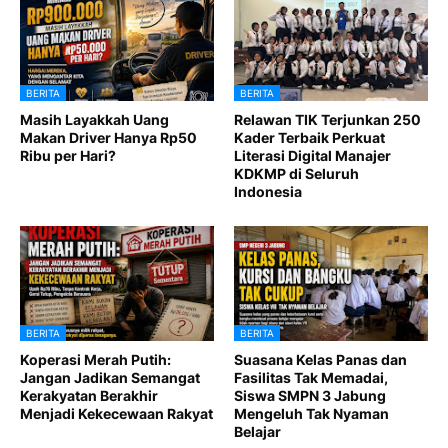
BERITA
BERITA
Masih Layakkah Uang
Relawan TIK Terjunkan 250
Makan Driver Hanya Rp50
Kader Terbaik Perkuat
Ribu per Hari?
Literasi Digital Manajer
KDKMP di Seluruh
Indonesia
BERITA
BERITA
Koperasi Merah Putih:
Suasana Kelas Panas dan
Jangan Jadikan Semangat
Fasilitas Tak Memadai,
Kerakyatan Berakhir
Siswa SMPN 3 Jabung
Menjadi Kekecewaan Rakyat
Mengeluh Tak Nyaman
Belajar