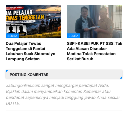
BERITA
BERITA
Dua Pelajar Tewas
SBPI-KASBI PUK PT SSS: Tak
Tenggelam di Pantai
Ada Alasan Disnaker
Labuhan Suak Sidomulyo
Madina Tolak Pencatatan
Lampung Selatan
Serikat Buruh
POSTING KOMENTAR
Jabungonline.com sangat menghargai pendapat Anda.
Bijaklah dalam menyampaikan komentar. Komentar atau
pendapat sepenuhnya menjadi tanggung jawab Anda sesuai
UU ITE.