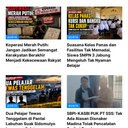
BERITA
BERITA
Koperasi Merah Putih:
Suasana Kelas Panas dan
Jangan Jadikan Semangat
Fasilitas Tak Memadai,
Kerakyatan Berakhir
Siswa SMPN 3 Jabung
Menjadi Kekecewaan Rakyat
Mengeluh Tak Nyaman
Belajar
BERITA
BERITA
Dua Pelajar Tewas
SBPI-KASBI PUK PT SSS: Tak
Tenggelam di Pantai
Ada Alasan Disnaker
Labuhan Suak Sidomulyo
Madina Tolak Pencatatan