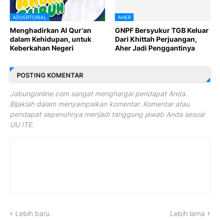
ADVERTORIAL
AHER
Menghadirkan Al Qur'an
GNPF Bersyukur TGB Keluar
dalam Kehidupan, untuk
Dari Khittah Perjuangan,
Keberkahan Negeri
Aher Jadi Penggantinya
POSTING KOMENTAR
Jabungonline.com sangat menghargai pendapat Anda.
Bijaklah dalam menyampaikan komentar. Komentar atau
pendapat sepenuhnya menjadi tanggung jawab Anda sesuai
UU ITE.
Lebih baru
Lebih lama