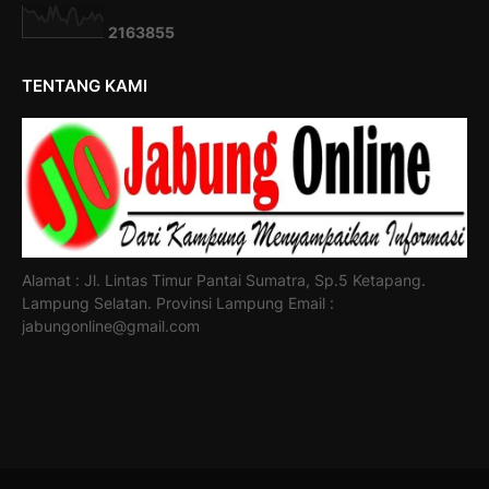
2
1
6
3
8
5
5
TENTANG KAMI
Alamat : Jl. Lintas Timur Pantai Sumatra, Sp.5 Ketapang.
Lampung Selatan. Provinsi Lampung Email :
jabungonline@gmail.com