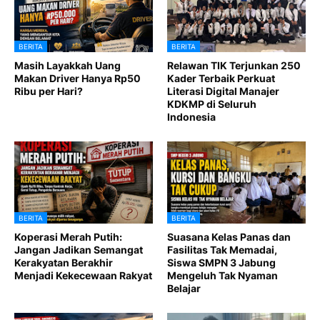
BERITA
BERITA
Masih Layakkah Uang
Relawan TIK Terjunkan 250
Makan Driver Hanya Rp50
Kader Terbaik Perkuat
Ribu per Hari?
Literasi Digital Manajer
KDKMP di Seluruh
Indonesia
BERITA
BERITA
Koperasi Merah Putih:
Suasana Kelas Panas dan
Jangan Jadikan Semangat
Fasilitas Tak Memadai,
Kerakyatan Berakhir
Siswa SMPN 3 Jabung
Menjadi Kekecewaan Rakyat
Mengeluh Tak Nyaman
Belajar