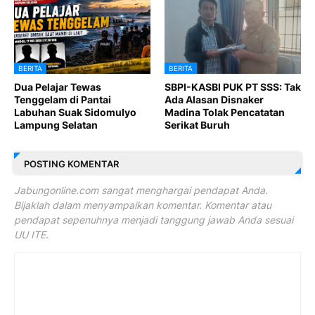
BERITA
BERITA
Dua Pelajar Tewas
SBPI-KASBI PUK PT SSS: Tak
Tenggelam di Pantai
Ada Alasan Disnaker
Labuhan Suak Sidomulyo
Madina Tolak Pencatatan
Lampung Selatan
Serikat Buruh
POSTING KOMENTAR
Jabungonline.com sangat menghargai pendapat Anda.
Bijaklah dalam menyampaikan komentar. Komentar atau
pendapat sepenuhnya menjadi tanggung jawab Anda sesuai
UU ITE.