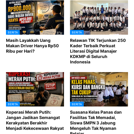
BERITA
BERITA
Masih Layakkah Uang
Relawan TIK Terjunkan 250
Makan Driver Hanya Rp50
Kader Terbaik Perkuat
Ribu per Hari?
Literasi Digital Manajer
KDKMP di Seluruh
Indonesia
BERITA
BERITA
Koperasi Merah Putih:
Suasana Kelas Panas dan
Jangan Jadikan Semangat
Fasilitas Tak Memadai,
Kerakyatan Berakhir
Siswa SMPN 3 Jabung
Menjadi Kekecewaan Rakyat
Mengeluh Tak Nyaman
Belajar