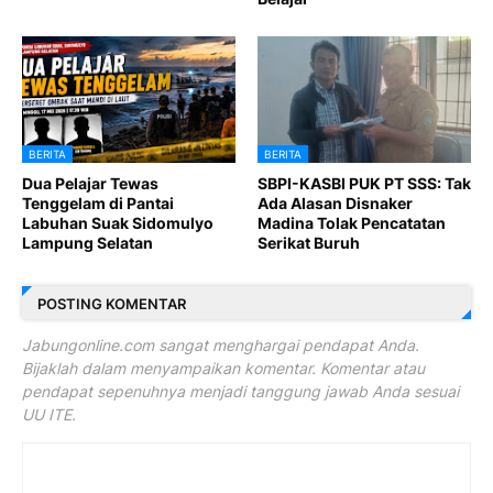
BERITA
BERITA
Dua Pelajar Tewas
SBPI-KASBI PUK PT SSS: Tak
Tenggelam di Pantai
Ada Alasan Disnaker
Labuhan Suak Sidomulyo
Madina Tolak Pencatatan
Lampung Selatan
Serikat Buruh
POSTING KOMENTAR
Jabungonline.com sangat menghargai pendapat Anda.
Bijaklah dalam menyampaikan komentar. Komentar atau
pendapat sepenuhnya menjadi tanggung jawab Anda sesuai
UU ITE.