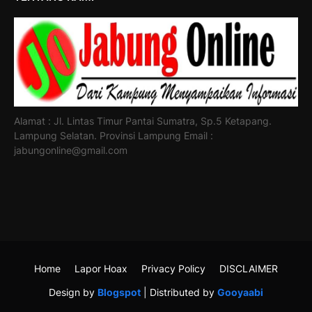
Alamat : Jl. Lintas Timur Pantai Sumatra, Sp.5 Ketapang.
Lampung Selatan. Provinsi Lampung Email :
jabungonline@gmail.com
Home
Lapor Hoax
Privacy Policy
DISCLAIMER
Design by
Blogspot
| Distributed by
Gooyaabi