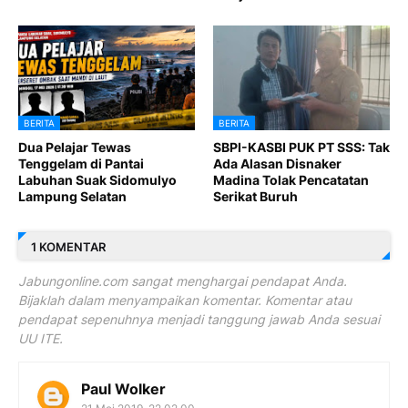
BERITA
BERITA
Dua Pelajar Tewas
SBPI-KASBI PUK PT SSS: Tak
Tenggelam di Pantai
Ada Alasan Disnaker
Labuhan Suak Sidomulyo
Madina Tolak Pencatatan
Lampung Selatan
Serikat Buruh
1 KOMENTAR
Jabungonline.com sangat menghargai pendapat Anda.
Bijaklah dalam menyampaikan komentar. Komentar atau
pendapat sepenuhnya menjadi tanggung jawab Anda sesuai
UU ITE.
Paul Wolker