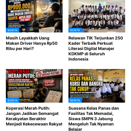
BERITA
BERITA
Masih Layakkah Uang
Relawan TIK Terjunkan 250
Makan Driver Hanya Rp50
Kader Terbaik Perkuat
Ribu per Hari?
Literasi Digital Manajer
KDKMP di Seluruh
Indonesia
BERITA
BERITA
Koperasi Merah Putih:
Suasana Kelas Panas dan
Jangan Jadikan Semangat
Fasilitas Tak Memadai,
Kerakyatan Berakhir
Siswa SMPN 3 Jabung
Menjadi Kekecewaan Rakyat
Mengeluh Tak Nyaman
Belajar