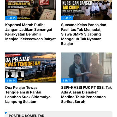
BERITA
BERITA
Koperasi Merah Putih:
Suasana Kelas Panas dan
Jangan Jadikan Semangat
Fasilitas Tak Memadai,
Kerakyatan Berakhir
Siswa SMPN 3 Jabung
Menjadi Kekecewaan Rakyat
Mengeluh Tak Nyaman
Belajar
BERITA
BERITA
Dua Pelajar Tewas
SBPI-KASBI PUK PT SSS: Tak
Tenggelam di Pantai
Ada Alasan Disnaker
Labuhan Suak Sidomulyo
Madina Tolak Pencatatan
Lampung Selatan
Serikat Buruh
POSTING KOMENTAR