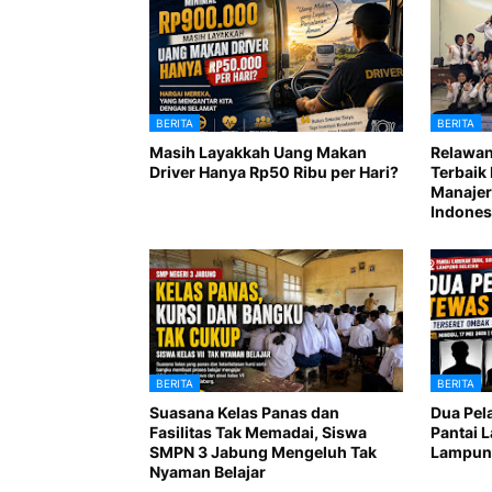
BERITA
BERITA
Masih Layakkah Uang Makan
Relawan
Driver Hanya Rp50 Ribu per Hari?
Terbaik 
Manajer
Indones
BERITA
BERITA
Suasana Kelas Panas dan
Dua Pel
Fasilitas Tak Memadai, Siswa
Pantai 
SMPN 3 Jabung Mengeluh Tak
Lampung
Nyaman Belajar