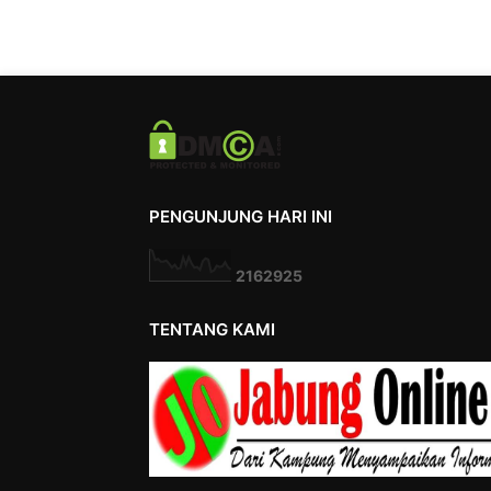
PENGUNJUNG HARI INI
2
1
6
2
9
2
5
TENTANG KAMI