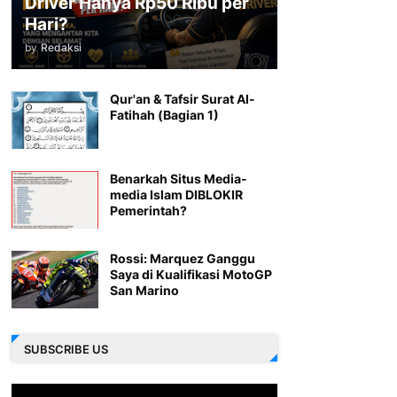
Driver Hanya Rp50 Ribu per
Hari?
by
Redaksi
Qur'an & Tafsir Surat Al-
Fatihah (Bagian 1)
Benarkah Situs Media-
media Islam DIBLOKIR
Pemerintah?
Rossi: Marquez Ganggu
Saya di Kualifikasi MotoGP
San Marino
SUBSCRIBE US