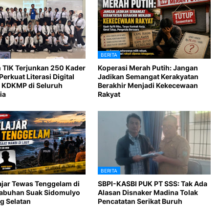
BERITA
 TIK Terjunkan 250 Kader
Koperasi Merah Putih: Jangan
Perkuat Literasi Digital
Jadikan Semangat Kerakyatan
 KDKMP di Seluruh
Berakhir Menjadi Kekecewaan
ia
Rakyat
BERITA
ajar Tewas Tenggelam di
SBPI-KASBI PUK PT SSS: Tak Ada
Labuhan Suak Sidomulyo
Alasan Disnaker Madina Tolak
 Selatan
Pencatatan Serikat Buruh