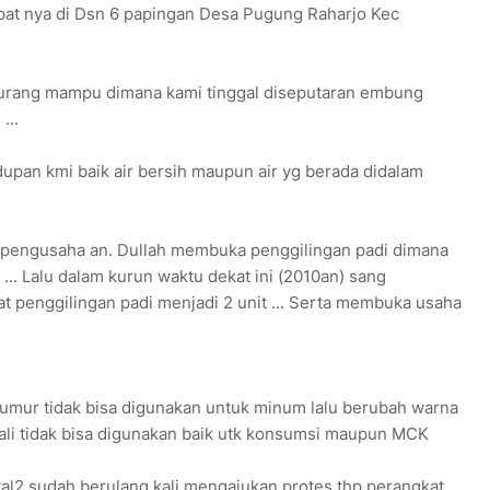
epat nya di Dsn 6 papingan Desa Pugung Raharjo Kec
 kurang mampu dimana kami tinggal diseputaran embung
...
dupan kmi baik air bersih maupun air yg berada didalam
 pengusaha an. Dullah membuka penggilingan padi dimana
. Lalu dalam kurun waktu dekat ini (2010an) sang
enggilingan padi menjadi 2 unit ... Serta membuka usaha
 sumur tidak bisa digunakan untuk minum lalu berubah warna
ali tidak bisa digunakan baik utk konsumsi maupun MCK
tal2 sudah berulang kali mengajukan protes thp perangkat