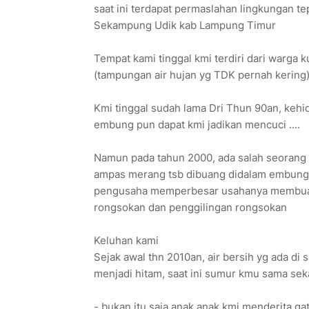
saat ini terdapat permaslahan lingkungan t
Sekampung Udik kab Lampung Timur
Tempat kami tinggal kmi terdiri dari warga
(tampungan air hujan yg TDK pernah kering) 
Kmi tinggal sudah lama Dri Thun 90an, kehi
embung pun dapat kmi jadikan mencuci ....
Namun pada tahun 2000, ada salah seorang
ampas merang tsb dibuang didalam embung ..
pengusaha memperbesar usahanya membuat p
rongsokan dan penggilingan rongsokan
Keluhan kami
Sejak awal thn 2010an, air bersih yg ada di
menjadi hitam, saat ini sumur kmu sama sek
- bukan itu saja anak anak kmi menderita ga