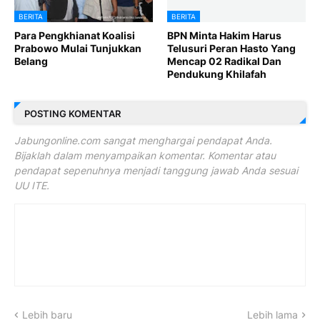
BERITA
BERITA
Para Pengkhianat Koalisi
BPN Minta Hakim Harus
Prabowo Mulai Tunjukkan
Telusuri Peran Hasto Yang
Belang
Mencap 02 Radikal Dan
Pendukung Khilafah
POSTING KOMENTAR
Jabungonline.com sangat menghargai pendapat Anda.
Bijaklah dalam menyampaikan komentar. Komentar atau
pendapat sepenuhnya menjadi tanggung jawab Anda sesuai
UU ITE.
Lebih baru
Lebih lama