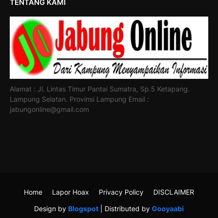
TENTANG KAMI
Alamat : Jl. Lintas Timur Pantai Sumatra, Sp.5 Ketapang.
Lampung Selatan. Provinsi Lampung Email :
jabungonline@gmail.com
Home
Lapor Hoax
Privacy Policy
DISCLAIMER
Design by
Blogspot
| Distributed by
Gooyaabi