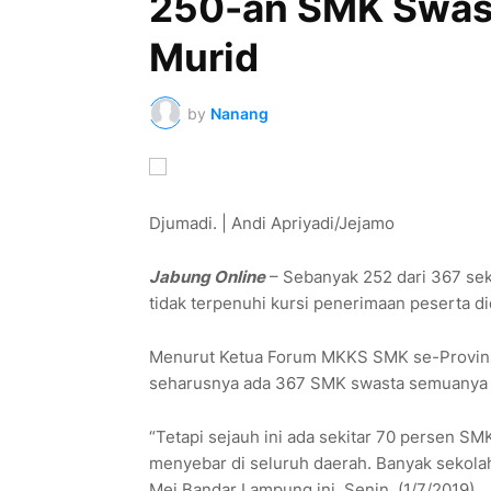
250-an SMK Swas
Murid
by
Nanang
Djumadi. | Andi Apriyadi/Jejamo
Jabung
Online
– Sebanyak 252 dari 367 se
tidak terpenuhi kursi penerimaan peserta di
Menurut Ketua Forum MKKS SMK se-Provins
seharusnya ada 367 SMK swasta semuanya 
“Tetapi sejauh ini ada sekitar 70 persen SM
menyebar di seluruh daerah. Banyak sekola
Mei Bandar Lampung ini, Senin, (1/7/2019).