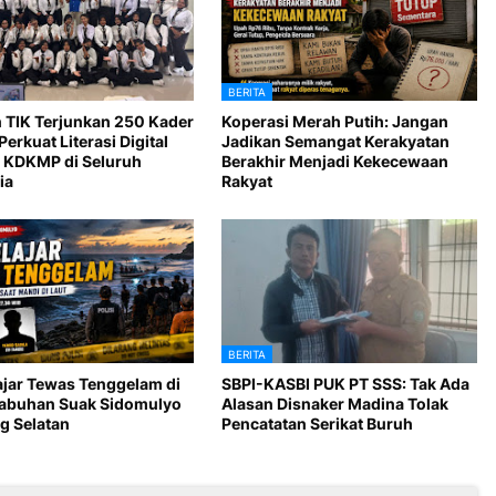
BERITA
 TIK Terjunkan 250 Kader
Koperasi Merah Putih: Jangan
Perkuat Literasi Digital
Jadikan Semangat Kerakyatan
 KDKMP di Seluruh
Berakhir Menjadi Kekecewaan
ia
Rakyat
BERITA
ajar Tewas Tenggelam di
SBPI-KASBI PUK PT SSS: Tak Ada
Labuhan Suak Sidomulyo
Alasan Disnaker Madina Tolak
 Selatan
Pencatatan Serikat Buruh