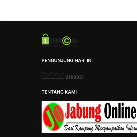
PENGUNJUNG HARI INI
2
1
6
3
3
3
1
TENTANG KAMI