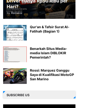
Driver Hanya Rp50 Ribu per
Hari?
by
Redaksi
Qur'an & Tafsir Surat Al-
Fatihah (Bagian 1)
Benarkah Situs Media-
media Islam DIBLOKIR
Pemerintah?
Rossi: Marquez Ganggu
Saya di Kualifikasi MotoGP
San Marino
SUBSCRIBE US