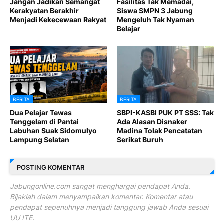
Jangan Jadikan Semangat
Fasilitas Tak Memadai,
Kerakyatan Berakhir
Siswa SMPN 3 Jabung
Menjadi Kekecewaan Rakyat
Mengeluh Tak Nyaman
Belajar
BERITA
BERITA
Dua Pelajar Tewas
SBPI-KASBI PUK PT SSS: Tak
Tenggelam di Pantai
Ada Alasan Disnaker
Labuhan Suak Sidomulyo
Madina Tolak Pencatatan
Lampung Selatan
Serikat Buruh
POSTING KOMENTAR
Jabungonline.com sangat menghargai pendapat Anda.
Bijaklah dalam menyampaikan komentar. Komentar atau
pendapat sepenuhnya menjadi tanggung jawab Anda sesuai
UU ITE.