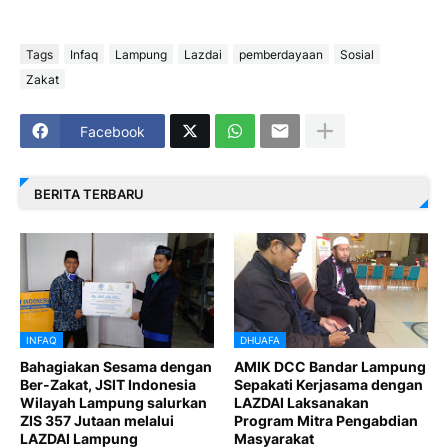
Tags
Infaq
Lampung
Lazdai
pemberdayaan
Sosial
Zakat
Facebook
BERITA TERBARU
INFAQ
DHUAFA
Bahagiakan Sesama dengan
AMIK DCC Bandar Lampung
Ber-Zakat, JSIT Indonesia
Sepakati Kerjasama dengan
Wilayah Lampung salurkan
LAZDAI Laksanakan
ZIS 357 Jutaan melalui
Program Mitra Pengabdian
LAZDAI Lampung
Masyarakat