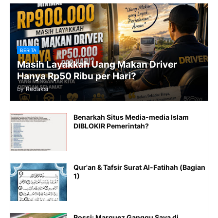
BERITA
Masih Layakkah Uang Makan Driver
Hanya Rp50 Ribu per Hari?
by
Redaksi
Benarkah Situs Media-media Islam
DIBLOKIR Pemerintah?
Qur'an & Tafsir Surat Al-Fatihah (Bagian
1)
Rossi: Marquez Ganggu Saya di