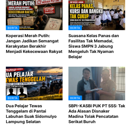
BERITA
BERITA
Koperasi Merah Putih:
Suasana Kelas Panas dan
Jangan Jadikan Semangat
Fasilitas Tak Memadai,
Kerakyatan Berakhir
Siswa SMPN 3 Jabung
Menjadi Kekecewaan Rakyat
Mengeluh Tak Nyaman
Belajar
BERITA
BERITA
Dua Pelajar Tewas
SBPI-KASBI PUK PT SSS: Tak
Tenggelam di Pantai
Ada Alasan Disnaker
Labuhan Suak Sidomulyo
Madina Tolak Pencatatan
Lampung Selatan
Serikat Buruh