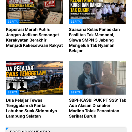
BERITA
BERITA
Koperasi Merah Putih:
Suasana Kelas Panas dan
Jangan Jadikan Semangat
Fasilitas Tak Memadai,
Kerakyatan Berakhir
Siswa SMPN 3 Jabung
Menjadi Kekecewaan Rakyat
Mengeluh Tak Nyaman
Belajar
BERITA
BERITA
Dua Pelajar Tewas
SBPI-KASBI PUK PT SSS: Tak
Tenggelam di Pantai
Ada Alasan Disnaker
Labuhan Suak Sidomulyo
Madina Tolak Pencatatan
Lampung Selatan
Serikat Buruh