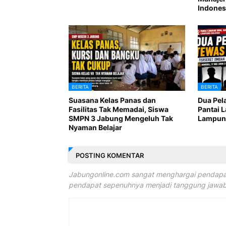
Indones
BERITA
BERITA
Suasana Kelas Panas dan
Dua Pel
Fasilitas Tak Memadai, Siswa
Pantai 
SMPN 3 Jabung Mengeluh Tak
Lampung
Nyaman Belajar
POSTING KOMENTAR
Jabungonline.com sangat menghargai pendapat
pendapat sepenuhnya menjadi tanggung jawab 