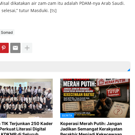
 Misal dikatakan air zam-zam itu adalah PDAM-nya Arab Saudi.
 selesai,” tutur Masduki. [
ts
]
l Somad
BERITA
 TIK Terjunkan 250 Kader
Koperasi Merah Putih: Jangan
Perkuat Literasi Digital
Jadikan Semangat Kerakyatan
 KDKMP di Seluruh
Berakhir Menjadi Kekecewaan