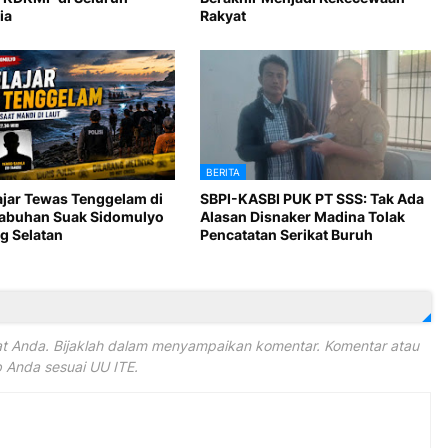
ia
Rakyat
BERITA
ajar Tewas Tenggelam di
SBPI-KASBI PUK PT SSS: Tak Ada
Labuhan Suak Sidomulyo
Alasan Disnaker Madina Tolak
 Selatan
Pencatatan Serikat Buruh
 Anda. Bijaklah dalam menyampaikan komentar. Komentar atau
Anda sesuai UU ITE.