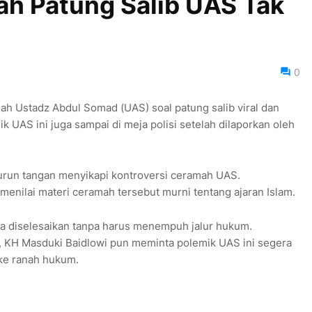
ah Patung Salib UAS Tak
0
h Ustadz Abdul Somad (UAS) soal patung salib viral dan
k UAS ini juga sampai di meja polisi setelah dilaporkan oleh
turun tangan menyikapi kontroversi ceramah UAS.
menilai materi ceramah tersebut murni tentang ajaran Islam.
sa diselesaikan tanpa harus menempuh jalur hukum.
, KH Masduki Baidlowi pun meminta polemik UAS ini segera
 ke ranah hukum.