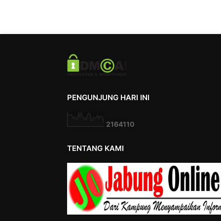
PENGUNJUNG HARI INI
2
1
6
4
1
1
0
TENTANG KAMI