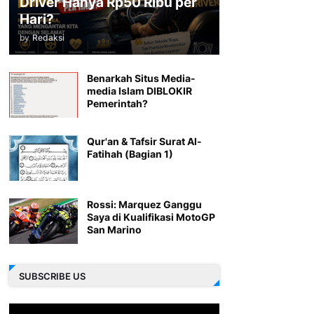
Driver Hanya Rp50 Ribu per
Hari?
by
Redaksi
Benarkah Situs Media-
media Islam DIBLOKIR
Pemerintah?
Qur'an & Tafsir Surat Al-
Fatihah (Bagian 1)
Rossi: Marquez Ganggu
Saya di Kualifikasi MotoGP
San Marino
SUBSCRIBE US