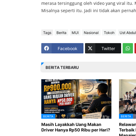
merasa tersinggung oleh video yang viral itu.
Misalnya seperti itu. Jadi ini tidak akan pernah
Tags
Berita
MUI
Nasional
Tokoh
Ust Abdu
Facebook
Twitter
BERITA TERBARU
BERITA
BERITA
Masih Layakkah Uang Makan
Relawan
Driver Hanya Rp50 Ribu per Hari?
Terbaik 
Manajer