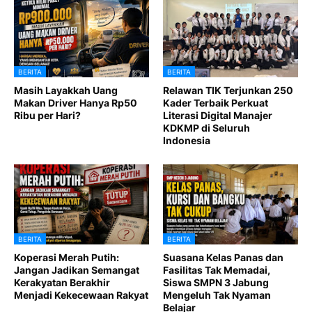
BERITA
BERITA
Masih Layakkah Uang
Relawan TIK Terjunkan 250
Makan Driver Hanya Rp50
Kader Terbaik Perkuat
Ribu per Hari?
Literasi Digital Manajer
KDKMP di Seluruh
Indonesia
BERITA
BERITA
Koperasi Merah Putih:
Suasana Kelas Panas dan
Jangan Jadikan Semangat
Fasilitas Tak Memadai,
Kerakyatan Berakhir
Siswa SMPN 3 Jabung
Menjadi Kekecewaan Rakyat
Mengeluh Tak Nyaman
Belajar