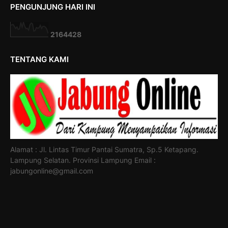
PENGUNJUNG HARI INI
2
1
6
4
4
2
8
TENTANG KAMI
Alamat : Jl. Lintas Timur Pantai Sumatra, Sp.5 Ketapang.
Lampung Selatan. Provinsi Lampung Email :
jabungonline@gmail.com