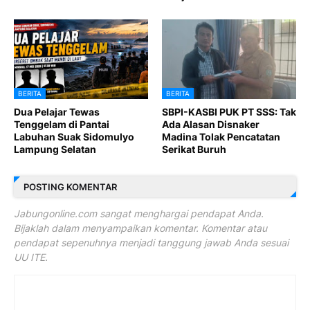
BERITA
BERITA
Dua Pelajar Tewas
SBPI-KASBI PUK PT SSS: Tak
Tenggelam di Pantai
Ada Alasan Disnaker
Labuhan Suak Sidomulyo
Madina Tolak Pencatatan
Lampung Selatan
Serikat Buruh
POSTING KOMENTAR
Jabungonline.com sangat menghargai pendapat Anda.
Bijaklah dalam menyampaikan komentar. Komentar atau
pendapat sepenuhnya menjadi tanggung jawab Anda sesuai
UU ITE.