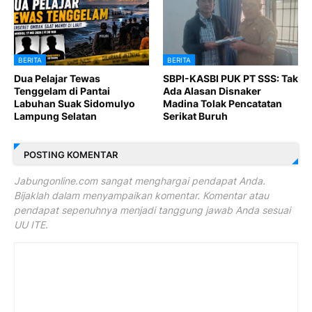
BERITA
BERITA
Dua Pelajar Tewas
SBPI-KASBI PUK PT SSS: Tak
Tenggelam di Pantai
Ada Alasan Disnaker
Labuhan Suak Sidomulyo
Madina Tolak Pencatatan
Lampung Selatan
Serikat Buruh
POSTING KOMENTAR
Jabungonline.com sangat menghargai pendapat Anda.
Bijaklah dalam menyampaikan komentar. Komentar atau
pendapat sepenuhnya menjadi tanggung jawab Anda sesuai
UU ITE.