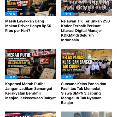
BERITA
BERITA
Masih Layakkah Uang
Relawan TIK Terjunkan 250
Makan Driver Hanya Rp50
Kader Terbaik Perkuat
Ribu per Hari?
Literasi Digital Manajer
KDKMP di Seluruh
Indonesia
BERITA
BERITA
Koperasi Merah Putih:
Suasana Kelas Panas dan
Jangan Jadikan Semangat
Fasilitas Tak Memadai,
Kerakyatan Berakhir
Siswa SMPN 3 Jabung
Menjadi Kekecewaan Rakyat
Mengeluh Tak Nyaman
Belajar