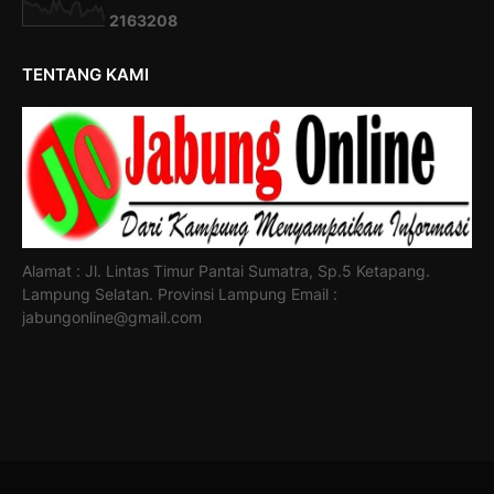
2
1
6
3
2
0
8
TENTANG KAMI
Alamat : Jl. Lintas Timur Pantai Sumatra, Sp.5 Ketapang.
Lampung Selatan. Provinsi Lampung Email :
jabungonline@gmail.com