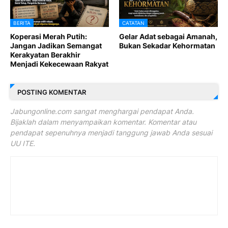
BERITA
CATATAN
Koperasi Merah Putih:
Gelar Adat sebagai Amanah,
Jangan Jadikan Semangat
Bukan Sekadar Kehormatan
Kerakyatan Berakhir
Menjadi Kekecewaan Rakyat
POSTING KOMENTAR
Jabungonline.com sangat menghargai pendapat Anda.
Bijaklah dalam menyampaikan komentar. Komentar atau
pendapat sepenuhnya menjadi tanggung jawab Anda sesuai
UU ITE.