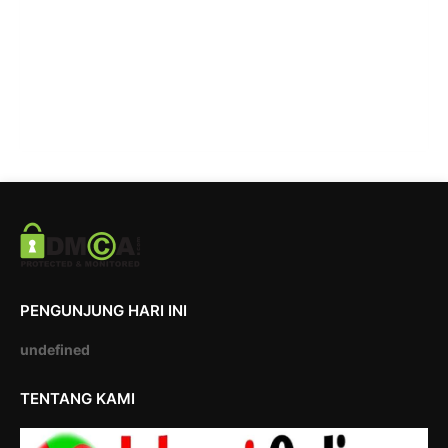
PENGUNJUNG HARI INI
u
n
d
e
f
i
n
e
d
TENTANG KAMI