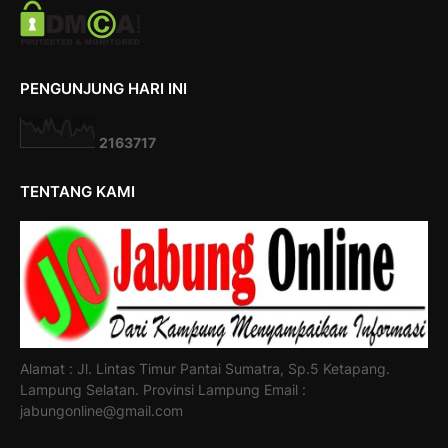
PENGUNJUNG HARI INI
2
1
6
3
7
1
7
TENTANG KAMI
Alamat : Jl. Lintas Timur Pantai Sumatra, Sp.5 Ketapang.
Lampung Selatan. Provinsi Lampung Email :
jabungonline@gmail.com