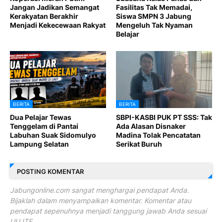
Jangan Jadikan Semangat
Fasilitas Tak Memadai,
Kerakyatan Berakhir
Siswa SMPN 3 Jabung
Menjadi Kekecewaan Rakyat
Mengeluh Tak Nyaman
Belajar
BERITA
BERITA
Dua Pelajar Tewas
SBPI-KASBI PUK PT SSS: Tak
Tenggelam di Pantai
Ada Alasan Disnaker
Labuhan Suak Sidomulyo
Madina Tolak Pencatatan
Lampung Selatan
Serikat Buruh
POSTING KOMENTAR
Jabungonline.com sangat menghargai pendapat Anda.
Bijaklah dalam menyampaikan komentar. Komentar atau
pendapat sepenuhnya menjadi tanggung jawab Anda sesuai
UU ITE.