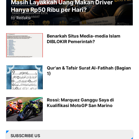
Masih Layakkah Uang Makan Driver
Hanya Rp50 Ribu per Hari?
by
Redaksi
Benarkah Situs Media-media Islam
DIBLOKIR Pemerintah?
Qur'an & Tafsir Surat Al-Fatihah (Bagian
1)
Rossi: Marquez Ganggu Saya di
Kualifikasi MotoGP San Marino
SUBSCRIBE US