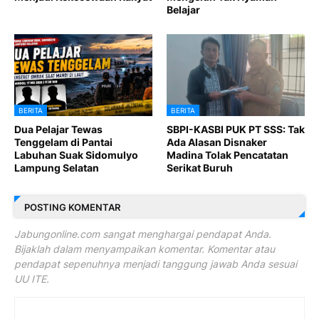
Belajar
BERITA
BERITA
Dua Pelajar Tewas
SBPI-KASBI PUK PT SSS: Tak
Tenggelam di Pantai
Ada Alasan Disnaker
Labuhan Suak Sidomulyo
Madina Tolak Pencatatan
Lampung Selatan
Serikat Buruh
POSTING KOMENTAR
Jabungonline.com sangat menghargai pendapat Anda.
Bijaklah dalam menyampaikan komentar. Komentar atau
pendapat sepenuhnya menjadi tanggung jawab Anda sesuai
UU ITE.