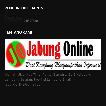
PENGUNJUNG HARI INI
2
1
6
2
9
0
8
TENTANG KAMI
Alamat : Jl. Lintas Timur Pantai Sumatra, Sp.5 Ketapang.
Lampung Selatan. Provinsi Lampung Email :
jabungonline@gmail.com