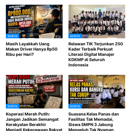
BERITA
BERITA
Masih Layakkah Uang
Relawan TIK Terjunkan 250
Makan Driver Hanya Rp50
Kader Terbaik Perkuat
Ribu per Hari?
Literasi Digital Manajer
KDKMP di Seluruh
Indonesia
BERITA
BERITA
Koperasi Merah Putih:
Suasana Kelas Panas dan
Jangan Jadikan Semangat
Fasilitas Tak Memadai,
Kerakyatan Berakhir
Siswa SMPN 3 Jabung
Menjadi Kekecewaan Rakyat
Mengeluh Tak Nyaman