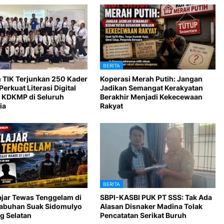
BERITA
 TIK Terjunkan 250 Kader
Koperasi Merah Putih: Jangan
Perkuat Literasi Digital
Jadikan Semangat Kerakyatan
 KDKMP di Seluruh
Berakhir Menjadi Kekecewaan
ia
Rakyat
BERITA
ajar Tewas Tenggelam di
SBPI-KASBI PUK PT SSS: Tak Ada
Labuhan Suak Sidomulyo
Alasan Disnaker Madina Tolak
 Selatan
Pencatatan Serikat Buruh