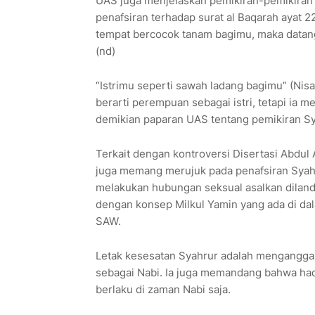
UAS juga menjelaskan pemikiran-pemikiran se
penafsiran terhadap surat al Baqarah ayat 2
tempat bercocok tanam bagimu, maka datang
(nd)
“Istrimu seperti sawah ladang bagimu” (Nis
berarti perempuan sebagai istri, tetapi ia 
demikian paparan UAS tentang pemikiran Sy
Terkait dengan kontroversi Disertasi Abdul 
juga memang merujuk pada penafsiran Syahr
melakukan hubungan seksual asalkan dilanda
dengan konsep Milkul Yamin yang ada di da
SAW.
Letak kesesatan Syahrur adalah menganggap
sebagai Nabi. Ia juga memandang bahwa hadi
berlaku di zaman Nabi saja.