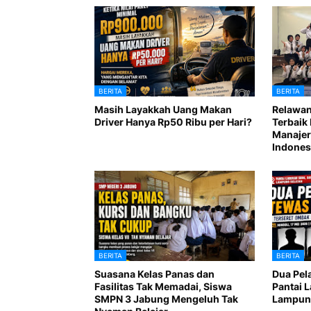
BERITA
BERITA
Masih Layakkah Uang Makan
Relawan
Driver Hanya Rp50 Ribu per Hari?
Terbaik 
Manajer
Indones
BERITA
BERITA
Suasana Kelas Panas dan
Dua Pel
Fasilitas Tak Memadai, Siswa
Pantai 
SMPN 3 Jabung Mengeluh Tak
Lampung