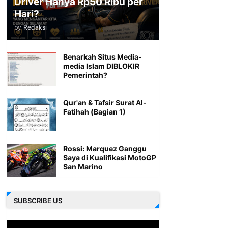
Driver Hanya Rp50 Ribu per
Hari?
by
Redaksi
Benarkah Situs Media-
media Islam DIBLOKIR
Pemerintah?
Qur'an & Tafsir Surat Al-
Fatihah (Bagian 1)
Rossi: Marquez Ganggu
Saya di Kualifikasi MotoGP
San Marino
SUBSCRIBE US