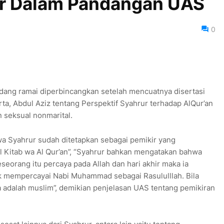
r Dalam Pandangan UAS
0
ang ramai diperbincangkan setelah mencuatnya disertasi
a, Abdul Aziz tentang Perspektif Syahrur terhadap AlQur’an
seksual nonmarital.
 Syahrur sudah ditetapkan sebagai pemikir yang
l Kitab wa Al Qur’an”, “Syahrur bahkan mengatakan bahwa
seseorang itu percaya pada Allah dan hari akhir maka ia
k mempercayai Nabi Muhammad sebagai Rasululllah. Bila
adalah muslim”, demikian penjelasan UAS tentang pemikiran