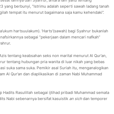
sat lainnya dari Syahrur, antara lain yaitu tentang
23 yang berbunyi, “Istrimu adalah seperti sawah ladang tanah
ilah tempat itu menurut bagaimana saja kamu kehendaki”.
aa’ukum hartsuulakum). ‘Harts'(sawah) bagi Syahrur bukanlah
menafsirkannya sebagai “pekerjaan dalam mencari nafkah”
ahrur.
Azis tentang keabsahan seks non marital menurut Al Qur’an,
ur tentang hubungan pria wanita di luar nikah yang bebas
si suka sama suka. Pemikir asal Suriah itu, menganalogikan
lam Al Qur’an dan diaplikasikan di zaman Nabi Muhammad
 Hadits Rasulillah sebagai ijtihad pribadi Muhammad semata
ts Nabi sebenarnya bersifat kasuistik
an sich
dan temporer