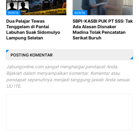
BERITA
BERITA
Dua Pelajar Tewas
SBPI-KASBI PUK PT SSS: Tak
Tenggelam di Pantai
Ada Alasan Disnaker
Labuhan Suak Sidomulyo
Madina Tolak Pencatatan
Lampung Selatan
Serikat Buruh
POSTING KOMENTAR
Jabungonline.com sangat menghargai pendapat Anda.
Bijaklah dalam menyampaikan komentar. Komentar atau
pendapat sepenuhnya menjadi tanggung jawab Anda sesuai
UU ITE.