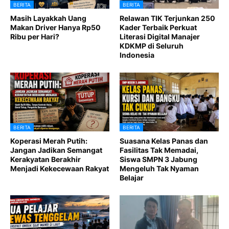
BERITA
BERITA
Masih Layakkah Uang
Relawan TIK Terjunkan 250
Makan Driver Hanya Rp50
Kader Terbaik Perkuat
Ribu per Hari?
Literasi Digital Manajer
KDKMP di Seluruh
Indonesia
BERITA
BERITA
Koperasi Merah Putih:
Suasana Kelas Panas dan
Jangan Jadikan Semangat
Fasilitas Tak Memadai,
Kerakyatan Berakhir
Siswa SMPN 3 Jabung
Menjadi Kekecewaan Rakyat
Mengeluh Tak Nyaman
Belajar