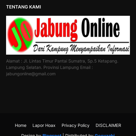
TENTANG KAMI
Alamat : Jl. Lintas Timur Pantai Sumatra, Sp.5 Ketapang.
Lampung Selatan. Provinsi Lampung Email :
jabungonline@gmail.com
Home
Lapor Hoax
Privacy Policy
DISCLAIMER
Design by
Blogspot
| Distributed by
Gooyaabi