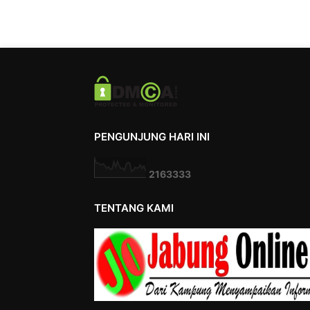
PENGUNJUNG HARI INI
2
1
6
3
3
3
3
TENTANG KAMI