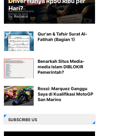
Driver Hanya Rp50 Ribu per
Hari?
by
Redaksi
Qur'an & Tafsir Surat Al-
Fatihah (Bagian 1)
Benarkah Situs Media-
media Islam DIBLOKIR
Pemerintah?
Rossi: Marquez Ganggu
Saya di Kualifikasi MotoGP
San Marino
SUBSCRIBE US