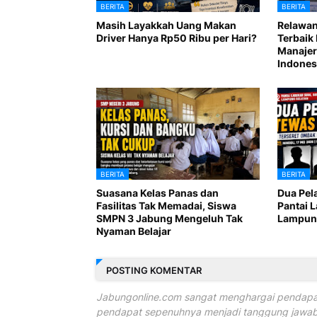
BERITA
BERITA
Masih Layakkah Uang Makan
Relawan
Driver Hanya Rp50 Ribu per Hari?
Terbaik 
Manajer
Indones
BERITA
BERITA
Suasana Kelas Panas dan
Dua Pel
Fasilitas Tak Memadai, Siswa
Pantai 
SMPN 3 Jabung Mengeluh Tak
Lampung
Nyaman Belajar
POSTING KOMENTAR
Jabungonline.com sangat menghargai pendapat
pendapat sepenuhnya menjadi tanggung jawab 