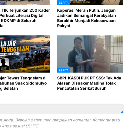
BERITA
 TIK Terjunkan 250 Kader
Koperasi Merah Putih: Jangan
Perkuat Literasi Digital
Jadikan Semangat Kerakyatan
 KDKMP di Seluruh
Berakhir Menjadi Kekecewaan
ia
Rakyat
BERITA
ajar Tewas Tenggelam di
SBPI-KASBI PUK PT SSS: Tak Ada
Labuhan Suak Sidomulyo
Alasan Disnaker Madina Tolak
 Selatan
Pencatatan Serikat Buruh
 Anda. Bijaklah dalam menyampaikan komentar. Komentar atau
Anda sesuai UU ITE.