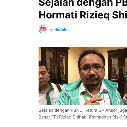
Sejalan dengan P
Hormati Rizieq Sh
by
Redaksi
Sejalan dengan PBNU, Ketum GP Ansor juga
Besar FPI Rizieq Shihab. (Ramadhan Rizki S