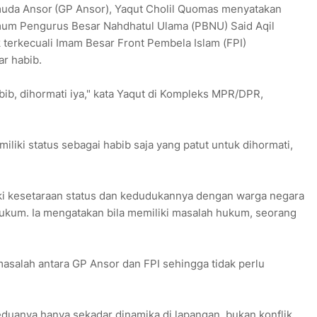
uda Ansor
(GP Ansor), Yaqut Cholil Quomas menyatakan
um Pengurus Besar Nahdhatul Ulama (PBNU) Said Aqil
 terkecuali Imam Besar Front Pembela Islam (FPI)
r habib.
bib, dihormati iya," kata Yaqut di Kompleks MPR/DPR,
iki status sebagai habib saja yang patut untuk dihormati,
iki kesetaraan status dan kedudukannya dengan warga negara
hukum. Ia mengatakan bila memiliki masalah hukum, seorang
a masalah antara GP Ansor dan FPI sehingga tidak perlu
eduanya hanya sekadar dinamika di lapangan, bukan konflik