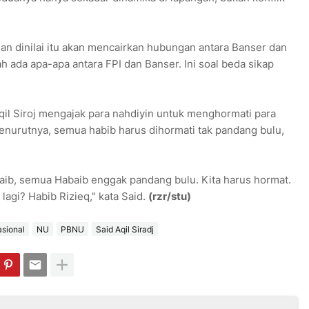
ian dinilai itu akan mencairkan hubungan antara Banser dan
ah ada apa-apa antara FPI dan Banser. Ini soal beda sikap
l Siroj mengajak para nahdiyin untuk menghormati para
enurutnya, semua habib harus dihormati tak pandang bulu,
baib, semua Habaib enggak pandang bulu. Kita harus hormat.
lagi? Habib Rizieq," kata Said.
(rzr/stu)
sional
NU
PBNU
Said Aqil Siradj