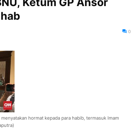
BNU, Ketum GP Ansor
ihab
0
 menyatakan hormat kepada para habib, termasuk Imam
aputra)