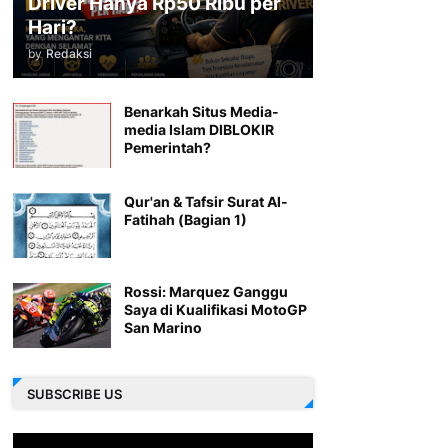
Driver Hanya Rp50 Ribu per
Hari?
by
Redaksi
Benarkah Situs Media-
media Islam DIBLOKIR
Pemerintah?
Qur'an & Tafsir Surat Al-
Fatihah (Bagian 1)
Rossi: Marquez Ganggu
Saya di Kualifikasi MotoGP
San Marino
SUBSCRIBE US