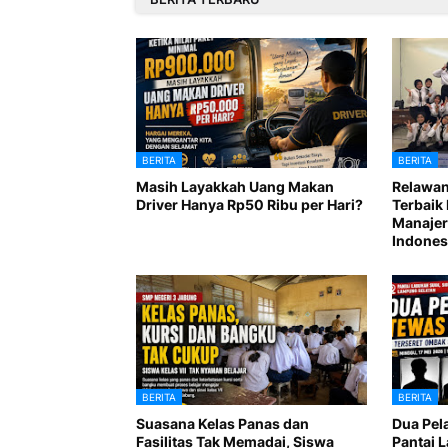
BERITA
BERITA
Masih Layakkah Uang Makan
Relawan
Driver Hanya Rp50 Ribu per Hari?
Terbaik 
Manajer
Indones
BERITA
BERITA
Suasana Kelas Panas dan
Dua Pel
Fasilitas Tak Memadai, Siswa
Pantai 