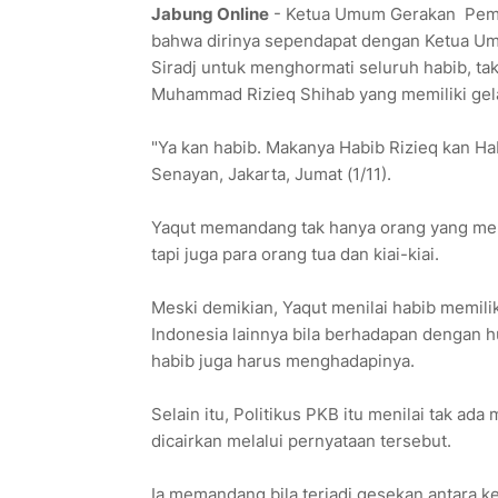
Jabung Online
- Ketua Umum Gerakan Pem
bahwa dirinya sependapat dengan Ketua Um
Siradj untuk menghormati seluruh habib, tak
Muhammad Rizieq Shihab yang memiliki gela
"Ya kan habib. Makanya Habib Rizieq kan Ha
Senayan, Jakarta, Jumat (1/11).
Yaqut memandang tak hanya orang yang memil
tapi juga para orang tua dan kiai-kiai.
Meski demikian, Yaqut menilai habib memil
Indonesia lainnya bila berhadapan dengan 
habib juga harus menghadapinya.
Selain itu, Politikus PKB itu menilai tak ad
dicairkan melalui pernyataan tersebut.
Ia memandang bila terjadi gesekan antara k