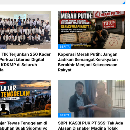
BERITA
 TIK Terjunkan 250 Kader
Koperasi Merah Putih: Jangan
Perkuat Literasi Digital
Jadikan Semangat Kerakyatan
 KDKMP di Seluruh
Berakhir Menjadi Kekecewaan
ia
Rakyat
BERITA
ajar Tewas Tenggelam di
SBPI-KASBI PUK PT SSS: Tak Ada
Labuhan Suak Sidomulyo
Alasan Disnaker Madina Tolak