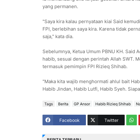
yang permanen.
"Saya kira kalau pernyataan kiai Said kemud
FPI, berlebihan saya kira. Karena tidak pern
saja," kata dia.
Sebelumnya, Ketua Umum PBNU KH. Said Aqi
habib, sesuai dengan perintah Allah SWT. M
termasuk pemimpin FPI Rizieq Shihab.
"Maka kita wajib menghormati ahlul bait Ha
Habib Jindan, Habib Lutfi, Habib Syeh. Siapa 
Tags
Berita
GP Ansor
Habib Rizieq Shihab
Na
Facebook
Twitter
BERITA TERBARU