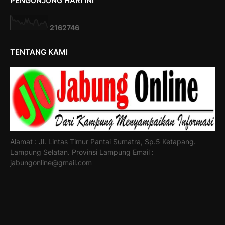
PENGUNJUNG HARI INI
2
1
6
2
7
4
6
TENTANG KAMI
Alamat : Jl. Lintas Timur Pantai Sumatra, Sp.5 Ketapang.
Lampung Selatan. Provinsi Lampung Email :
jabungonline@gmail.com