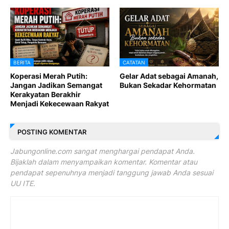
BERITA
CATATAN
Koperasi Merah Putih:
Gelar Adat sebagai Amanah,
Jangan Jadikan Semangat
Bukan Sekadar Kehormatan
Kerakyatan Berakhir
Menjadi Kekecewaan Rakyat
POSTING KOMENTAR
Jabungonline.com sangat menghargai pendapat Anda.
Bijaklah dalam menyampaikan komentar. Komentar atau
pendapat sepenuhnya menjadi tanggung jawab Anda sesuai
UU ITE.