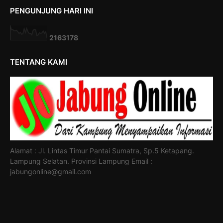
PENGUNJUNG HARI INI
2
1
6
3
1
7
8
TENTANG KAMI
Alamat : Jl. Lintas Timur Pantai Sumatra, Sp.5 Ketapang.
Lampung Selatan. Provinsi Lampung Email :
jabungonline@gmail.com