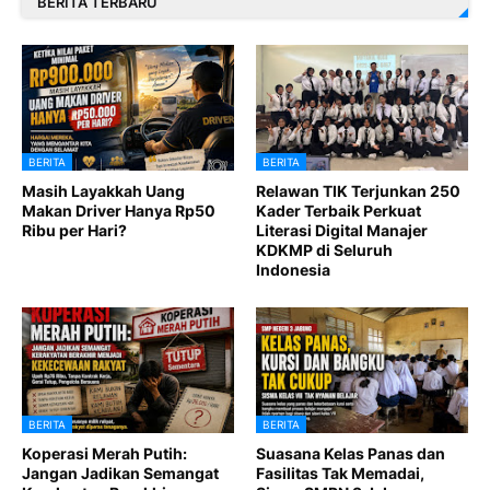
BERITA TERBARU
BERITA
BERITA
Masih Layakkah Uang
Relawan TIK Terjunkan 250
Makan Driver Hanya Rp50
Kader Terbaik Perkuat
Ribu per Hari?
Literasi Digital Manajer
KDKMP di Seluruh
Indonesia
BERITA
BERITA
Koperasi Merah Putih:
Suasana Kelas Panas dan
Jangan Jadikan Semangat
Fasilitas Tak Memadai,