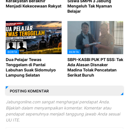
Kerakyatan Berakhir
Siswa SMPN 3 Jabung
Menjadi Kekecewaan Rakyat
Mengeluh Tak Nyaman
Belajar
BERITA
BERITA
Dua Pelajar Tewas
SBPI-KASBI PUK PT SSS: Tak
Tenggelam di Pantai
Ada Alasan Disnaker
Labuhan Suak Sidomulyo
Madina Tolak Pencatatan
Lampung Selatan
Serikat Buruh
POSTING KOMENTAR
Jabungonline.com sangat menghargai pendapat Anda.
Bijaklah dalam menyampaikan komentar. Komentar atau
pendapat sepenuhnya menjadi tanggung jawab Anda sesuai
UU ITE.