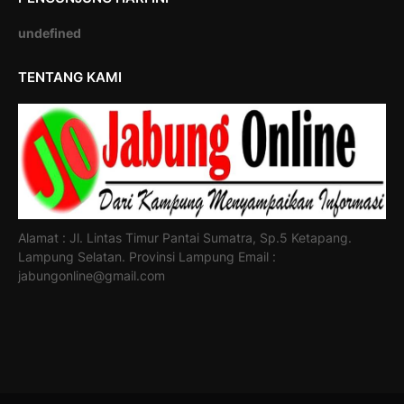
u
n
d
e
f
i
n
e
d
TENTANG KAMI
Alamat : Jl. Lintas Timur Pantai Sumatra, Sp.5 Ketapang.
Lampung Selatan. Provinsi Lampung Email :
jabungonline@gmail.com