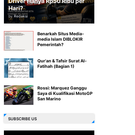
Driver Hanya Rp50 Ribu per
Hari?
by
Redaksi
Benarkah Situs Media-
media Islam DIBLOKIR
Pemerintah?
Qur'an & Tafsir Surat Al-
Fatihah (Bagian 1)
Rossi: Marquez Ganggu
Saya di Kualifikasi MotoGP
San Marino
SUBSCRIBE US