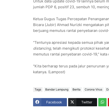
Untuk data update covid-19 lainnya belum m
jumlah PDP 6, positif 23, sembuh 10, menin
Ketua Gugus Tugas Percepatan Penanganan
Bicara (Jubir) Ahmad Nurizki mengatakan p
berjuang memutus rantai penyebaran covid-1
"Tentunya apresiasi kepada semua pihak y
distancing
, telah mengikuti protokol keseha
memutus rantai penyebaran covid-19," kata d
"Kita berharap terus pada jalur penurunan y
katanya. (Lampost)
Tags
Bandar Lampung
Berita
Corona Virus
D
Facebook
Twitter