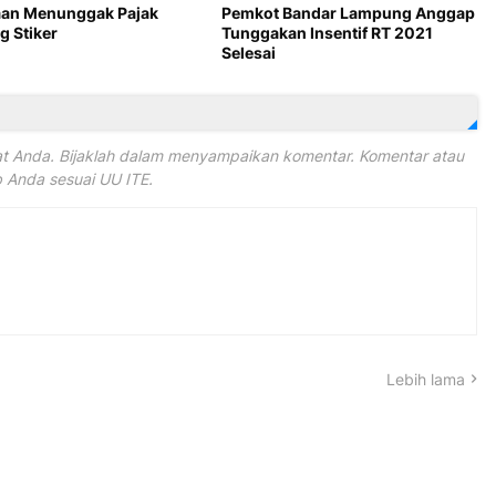
an Menunggak Pajak
Pemkot Bandar Lampung Anggap
g Stiker
Tunggakan Insentif RT 2021
Selesai
 Anda. Bijaklah dalam menyampaikan komentar. Komentar atau
Anda sesuai UU ITE.
Lebih lama