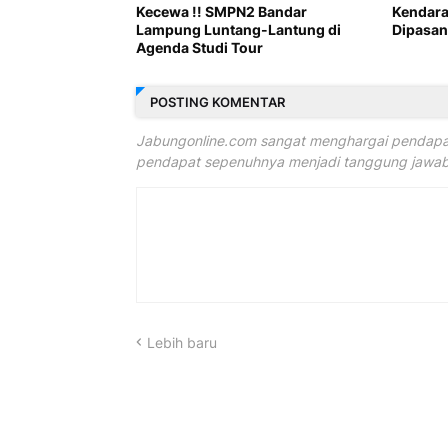
Kecewa !! SMPN2 Bandar
Kendara
Lampung Luntang-Lantung di
Dipasan
Agenda Studi Tour
POSTING KOMENTAR
Jabungonline.com sangat menghargai pendapat
pendapat sepenuhnya menjadi tanggung jawab 
Lebih baru