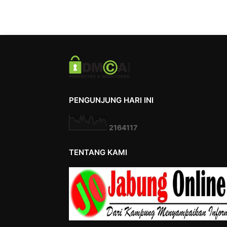
PENGUNJUNG HARI INI
2
1
6
4
1
1
7
TENTANG KAMI