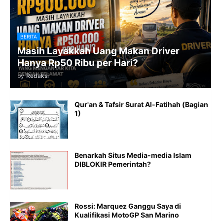
BERITA
Masih Layakkah Uang Makan Driver
Hanya Rp50 Ribu per Hari?
by
Redaksi
Qur'an & Tafsir Surat Al-Fatihah (Bagian
1)
Benarkah Situs Media-media Islam
DIBLOKIR Pemerintah?
Rossi: Marquez Ganggu Saya di
Kualifikasi MotoGP San Marino