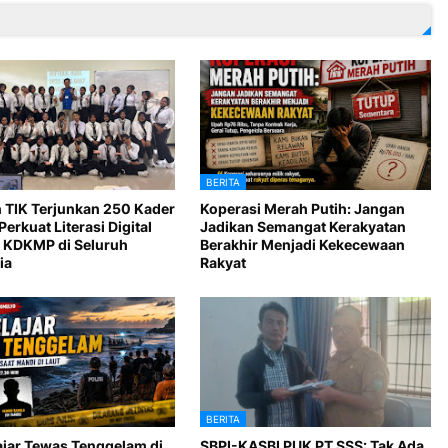
BERITA
 TIK Terjunkan 250 Kader
Koperasi Merah Putih: Jangan
Perkuat Literasi Digital
Jadikan Semangat Kerakyatan
 KDKMP di Seluruh
Berakhir Menjadi Kekecewaan
ia
Rakyat
BERITA
ajar Tewas Tenggelam di
SBPI-KASBI PUK PT SSS: Tak Ada