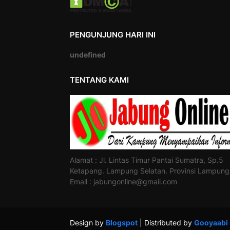
PENGUNJUNG HARI INI
u
n
d
e
f
i
n
e
d
TENTANG KAMI
Alamat : Jl. Lintas Timur Pantai Sumatra, Sp.5
Ketapang. Lampung Selatan. Provinsi Lampung
Email : jabungonline@gmail.com
Design by
Blogspot
| Distributed by
Gooyaabi