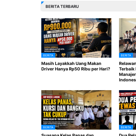
BERITA TERBARU
BERITA
BERITA
Masih Layakkah Uang Makan
Relawan
Driver Hanya Rp50 Ribu per Hari?
Terbaik 
Manajer
Indones
BERITA
BERITA
Suasana Kelas Panas dan
Dua Pel