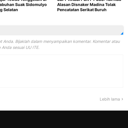
Labuhan Suak Sidomulyo
Alasan Disnaker Madina Tolak
 Selatan
Pencatatan Serikat Buruh
 Anda. Bijaklah dalam menyampaikan komentar. Komentar atau
Anda sesuai UU ITE.
Lebih lama