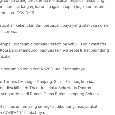
i setiap orang untuk tetap melakukan physical distancing
 mencuci tangan, karena bagaimanapun juga, kontak antar
penularan COVID-19.
rupakan kelanjutan dari berbagai upaya yang dilakukan oleh
s corona.
upa juga telah diberikan Pertamina yaitu 10 unit wastafel
r Kota Bandarlampung, bantuan lainnya seperti alat pelindung
mbako.
a berjumlah lebih dari Rp200 juta, " tambahnya.
d Terminal Manager Panjang, Satria Firdaus, kepada
g diwakili oleh Thamrin selaku Sekretaris Daerah
yang terletak di Rumah Dinas Bupati Lampung Selatan.
as-fasilitas umum yang seringkali dikunjungi masyarakat
n COVID-19," tambahnya.