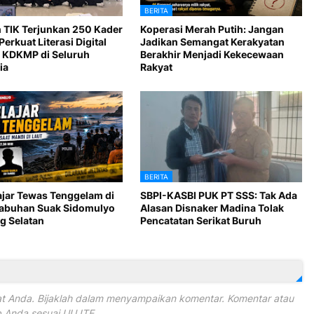
BERITA
 TIK Terjunkan 250 Kader
Koperasi Merah Putih: Jangan
Perkuat Literasi Digital
Jadikan Semangat Kerakyatan
 KDKMP di Seluruh
Berakhir Menjadi Kekecewaan
ia
Rakyat
BERITA
ajar Tewas Tenggelam di
SBPI-KASBI PUK PT SSS: Tak Ada
Labuhan Suak Sidomulyo
Alasan Disnaker Madina Tolak
 Selatan
Pencatatan Serikat Buruh
 Anda. Bijaklah dalam menyampaikan komentar. Komentar atau
Anda sesuai UU ITE.