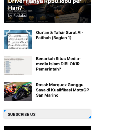
Driver Hanya Rp50 Ribu per
Hari?
by
Redaksi
Qur'an & Tafsir Surat Al-
Fatihah (Bagian 1)
Benarkah Situs Media-
media Islam DIBLOKIR
Pemerintah?
Rossi: Marquez Ganggu
Saya di Kualifikasi MotoGP
San Marino
SUBSCRIBE US