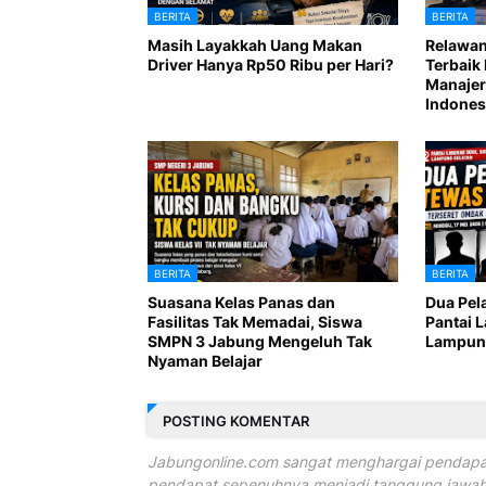
BERITA
BERITA
Masih Layakkah Uang Makan
Relawan
Driver Hanya Rp50 Ribu per Hari?
Terbaik 
Manajer
Indones
BERITA
BERITA
Suasana Kelas Panas dan
Dua Pel
Fasilitas Tak Memadai, Siswa
Pantai 
SMPN 3 Jabung Mengeluh Tak
Lampung
Nyaman Belajar
POSTING KOMENTAR
Jabungonline.com sangat menghargai pendapat
pendapat sepenuhnya menjadi tanggung jawab 