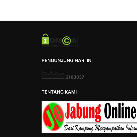
PENGUNJUNG HARI INI
2
1
6
3
3
3
7
TENTANG KAMI