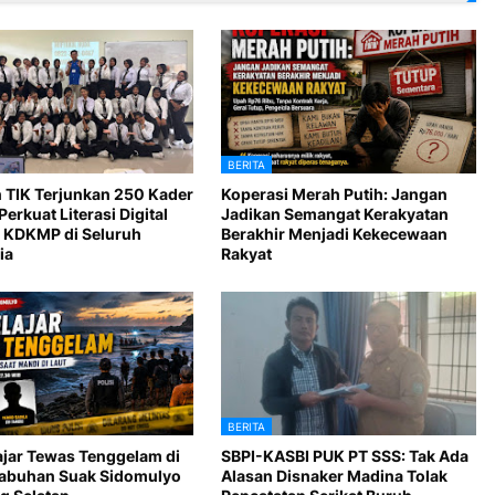
BERITA
 TIK Terjunkan 250 Kader
Koperasi Merah Putih: Jangan
Perkuat Literasi Digital
Jadikan Semangat Kerakyatan
 KDKMP di Seluruh
Berakhir Menjadi Kekecewaan
ia
Rakyat
BERITA
ajar Tewas Tenggelam di
SBPI-KASBI PUK PT SSS: Tak Ada
Labuhan Suak Sidomulyo
Alasan Disnaker Madina Tolak