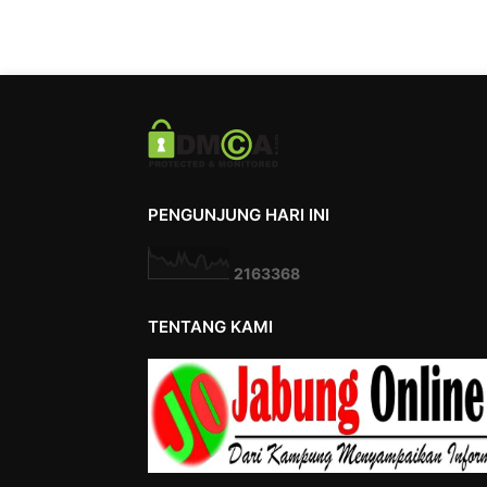
PENGUNJUNG HARI INI
2
1
6
3
3
6
8
TENTANG KAMI