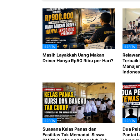
BERITA
BERITA
Masih Layakkah Uang Makan
Relawan
Driver Hanya Rp50 Ribu per Hari?
Terbaik 
Manajer
Indones
BERITA
BERITA
Suasana Kelas Panas dan
Dua Pel
Fasilitas Tak Memadai, Siswa
Pantai 