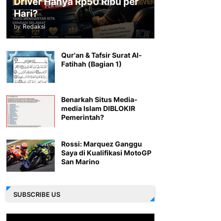
Driver Hanya Rp50 Ribu per
Hari?
by
Redaksi
Qur'an & Tafsir Surat Al-
Fatihah (Bagian 1)
Benarkah Situs Media-
media Islam DIBLOKIR
Pemerintah?
Rossi: Marquez Ganggu
Saya di Kualifikasi MotoGP
San Marino
SUBSCRIBE US