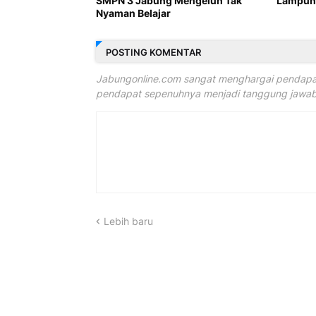
SMPN 3 Jabung Mengeluh Tak
Lampung
Nyaman Belajar
POSTING KOMENTAR
Jabungonline.com sangat menghargai pendapat
pendapat sepenuhnya menjadi tanggung jawab 
Lebih baru