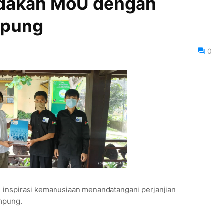
adakan MoU dengan
mpung
0
h inspirasi kemanusiaan menandatangani perjanjian
mpung.