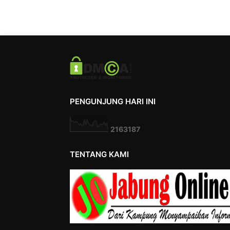
PENGUNJUNG HARI INI
2
1
6
3
1
8
7
TENTANG KAMI