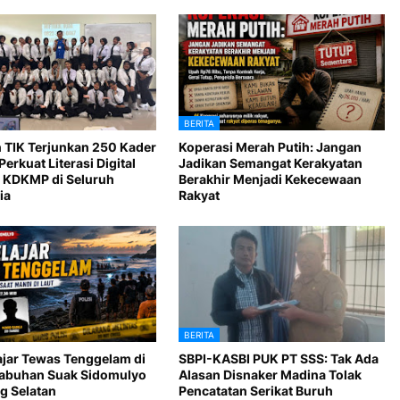
BERITA
 TIK Terjunkan 250 Kader
Koperasi Merah Putih: Jangan
Perkuat Literasi Digital
Jadikan Semangat Kerakyatan
 KDKMP di Seluruh
Berakhir Menjadi Kekecewaan
ia
Rakyat
BERITA
ajar Tewas Tenggelam di
SBPI-KASBI PUK PT SSS: Tak Ada
Labuhan Suak Sidomulyo
Alasan Disnaker Madina Tolak
 Selatan
Pencatatan Serikat Buruh