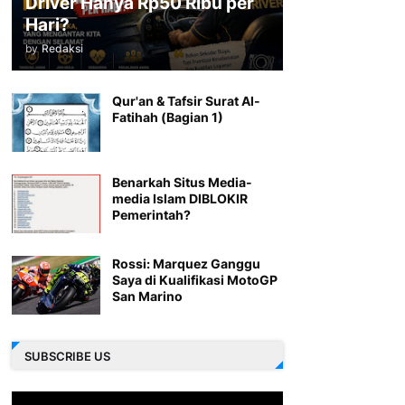
Driver Hanya Rp50 Ribu per
Hari?
by
Redaksi
Qur'an & Tafsir Surat Al-
Fatihah (Bagian 1)
Benarkah Situs Media-
media Islam DIBLOKIR
Pemerintah?
Rossi: Marquez Ganggu
Saya di Kualifikasi MotoGP
San Marino
SUBSCRIBE US