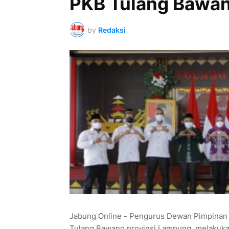
PKB Tulang Bawan
by
Redaksi
Jabung Online - Pengurus Dewan Pimpinan 
Tulang Bawang provinsi Lampung, melakuka