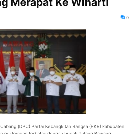
g Merapat Ke Winarti
0
Cabang (DPC) Partai Kebangkitan Bangsa (PKB) kabupaten
n pertemuan terbatas dengan bupati Tulang Bawang,