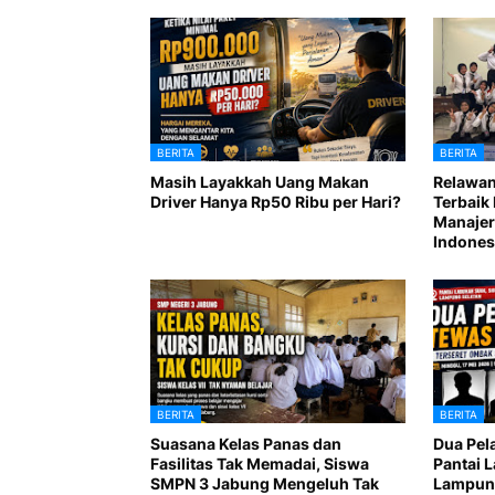
BERITA
BERITA
Masih Layakkah Uang Makan
Relawan
Driver Hanya Rp50 Ribu per Hari?
Terbaik 
Manajer
Indones
BERITA
BERITA
Suasana Kelas Panas dan
Dua Pel
Fasilitas Tak Memadai, Siswa
Pantai 
SMPN 3 Jabung Mengeluh Tak
Lampung