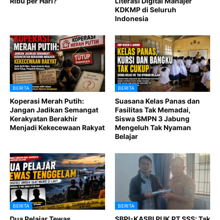
Ribu per Hari?
Literasi Digital Manajer
KDKMP di Seluruh
Indonesia
BERITA
BERITA
Koperasi Merah Putih:
Suasana Kelas Panas dan
Jangan Jadikan Semangat
Fasilitas Tak Memadai,
Kerakyatan Berakhir
Siswa SMPN 3 Jabung
Menjadi Kekecewaan Rakyat
Mengeluh Tak Nyaman
Belajar
BERITA
BERITA
Dua Pelajar Tewas
SBPI-KASBI PUK PT SSS: Tak