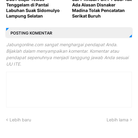
Tenggelam di Pantai
Ada Alasan Disnaker
Labuhan Suak Sidomulyo
Madina Tolak Pencatatan
Lampung Selatan
Serikat Buruh
POSTING KOMENTAR
Jabungonline.com sangat menghargai pendapat Anda.
Bijaklah dalam menyampaikan komentar. Komentar atau
pendapat sepenuhnya menjadi tanggung jawab Anda sesuai
UU ITE.
Lebih baru
Lebih lama